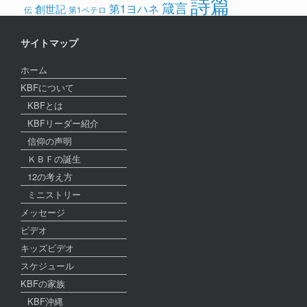
詩篇
箴言
第1ヨハネ
創世記
伝
第1ペテロ
サイトマップ
ホーム
KBFについて
KBFとは
KBFリーダー紹介
信仰の声明
ＫＢＦの誕生
12の考え方
ミニストリー
メッセージ
ビデオ
キッズビデオ
スケジュール
KBFの家族
KBF沖縄