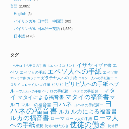
言語
(2,085)
English
(3)
バイリンガル 日本語ー中国語
(92)
バイリンガル 日本語ー英語
(1,530)
日本語
(470)
タグ
イザヤ
イザヤ書
エ
1ペテロの手紙
2コリント
1 ペテロ
1ヨハネ
エペソ人への手紙
ペソ
エペソ人の手紙
エペソ書
ガラテヤ人への手紙
コ
ガラテヤ
コリント人への手紙第二
エレミヤ書
ピリピ人への手紙
ヘブ
ピリピ
ロサイ
コロサイ人への手紙
マタ
ル
ペテロの手紙第一
ペテロの手紙 第一
ヘブル人への手紙
イ
マタイの福音書
マタイによる福音書
マ
ヨ
ヨハネ
ルコ
マルコの福音書
ヨハネの手紙第一
ハネの福音書
ルカによる福音書
ルカ
ルカの福音書
ローマ人
ローマ
ローマ人の手紙
使徒の働き
への手紙
使徒
使徒のはたらき
使徒行