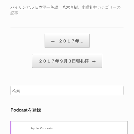
バイリンガル 日本語ー英語
、
八木直樹
、
水曜礼拝
カテゴリーの
記事
投稿ナビゲーション
←
２０１７年…
２０１７年９月３日朝礼拝
→
Podcastを登録
Apple Podcasts