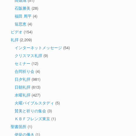
田畑旭
(51)
石阪勝美
(28)
福田 周平
(4)
翁思恵
(4)
ビデオ
(154)
礼拝
(2,209)
インターネットメッセージ
(54)
クリスマス礼拝
(9)
セミナー
(12)
合同祈り会
(4)
日夕礼拝
(981)
日朝礼拝
(613)
水曜礼拝
(427)
火曜バイブルスタディ
(5)
賛美と祈りの集会
(3)
ＫＢＦフレンズ東京
(1)
聖書箇所
(1)
使徒の働き
(1)