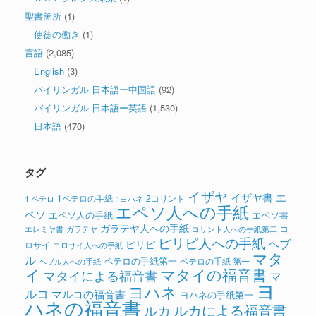
聖書箇所
(1)
使徒の働き
(1)
言語
(2,085)
English
(3)
バイリンガル 日本語ー中国語
(92)
バイリンガル 日本語ー英語
(1,530)
日本語
(470)
タグ
イザヤ
イザヤ書
エ
1ペテロの手紙
2コリント
1 ペテロ
1ヨハネ
エペソ人への手紙
ペソ
エペソ人の手紙
エペソ書
ガラテヤ人への手紙
コ
ガラテヤ
コリント人への手紙第二
エレミヤ書
ピリピ人への手紙
ヘブ
ピリピ
ロサイ
コロサイ人への手紙
マタ
ル
ペテロの手紙第一
ペテロの手紙 第一
ヘブル人への手紙
イ
マタイの福音書
マタイによる福音書
マ
ヨ
ヨハネ
ルコ
マルコの福音書
ヨハネの手紙第一
ハネの福音書
ルカによる福音書
ルカ