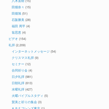
八木直樹
(15)
田畑奈々
(15)
田畑旭
(51)
石阪勝美
(28)
福田 周平
(4)
翁思恵
(4)
ビデオ
(154)
礼拝
(2,209)
インターネットメッセージ
(54)
クリスマス礼拝
(9)
セミナー
(12)
合同祈り会
(4)
日夕礼拝
(981)
日朝礼拝
(613)
水曜礼拝
(427)
火曜バイブルスタディ
(5)
賛美と祈りの集会
(3)
ＫＢＦフレンズ東京
(1)