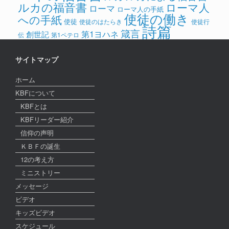
ルカの福音書
ローマ人
ローマ
ローマ人の手紙
使徒の働き
への手紙
使徒
使徒のはたらき
使徒行
詩篇
箴言
第1ヨハネ
創世記
伝
第1ペテロ
サイトマップ
ホーム
KBFについて
KBFとは
KBFリーダー紹介
信仰の声明
ＫＢＦの誕生
12の考え方
ミニストリー
メッセージ
ビデオ
キッズビデオ
スケジュール