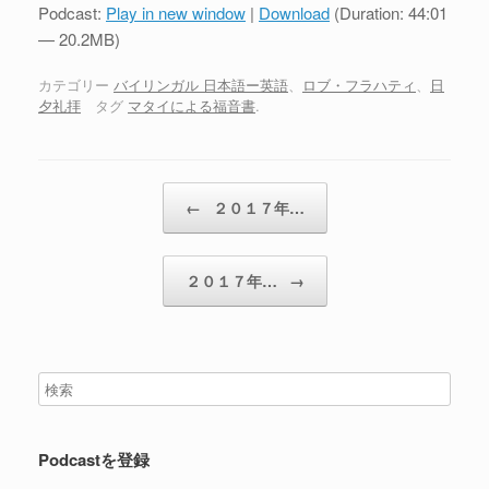
プ
Podcast:
Play in new window
|
Download
(Duration: 44:01
レ
— 20.2MB)
ー
ヤ
カテゴリー
バイリンガル 日本語ー英語
、
ロブ・フラハティ
、
日
夕礼拝
タグ
マタイによる福音書
.
ー
投稿ナビゲーション
←
２０１７年…
２０１７年…
→
Podcastを登録