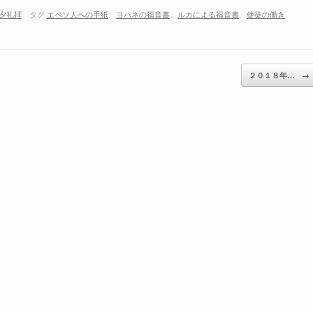
夕礼拝
タグ
エペソ人への手紙
、
ヨハネの福音書
、
ルカによる福音書
、
使徒の働き
.
２０１８年…
→