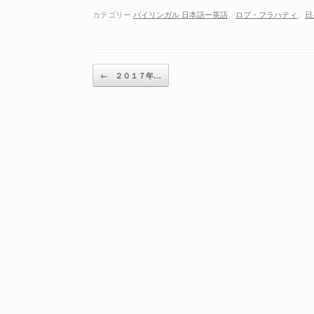
カテゴリー
バイリンガル 日本語ー英語
、
ロブ・フラハティ
、
日
投稿ナビゲーション
←
２０１７年…