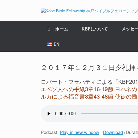
ホーム
KBFについて
メッセ
EN
２０１７年１２月３１日夕礼拝 JP-EN
ロバート・フラハティによる「KBF20
エペソ人への手紙3章16-19節 ヨハネの福
ルカによる福音書8章43-48節 使徒の働
Podcast:
Play in new window
|
Download
(Durat