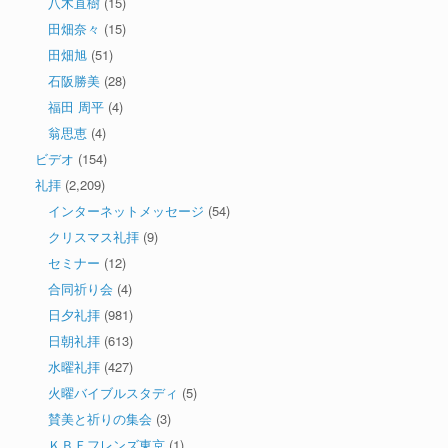
八木直樹
(15)
田畑奈々
(15)
田畑旭
(51)
石阪勝美
(28)
福田 周平
(4)
翁思恵
(4)
ビデオ
(154)
礼拝
(2,209)
インターネットメッセージ
(54)
クリスマス礼拝
(9)
セミナー
(12)
合同祈り会
(4)
日夕礼拝
(981)
日朝礼拝
(613)
水曜礼拝
(427)
火曜バイブルスタディ
(5)
賛美と祈りの集会
(3)
ＫＢＦフレンズ東京
(1)