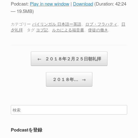
プ
Podcast:
Play in new window
|
Download
(Duration: 42:24
レ
— 19.5MB)
ー
ヤ
カテゴリー
バイリンガル 日本語ー英語
、
ロブ・フラハティ
、
日
夕礼拝
タグ
ヨブ記
、
ルカによる福音書
、
使徒の働き
.
ー
投稿ナビゲーション
←
２０１８年２月２５日朝礼拝
２０１８年…
→
Podcastを登録