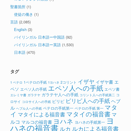
聖書箇所
(1)
使徒の働き
(1)
言語
(2,085)
English
(3)
バイリンガル 日本語ー中国語
(92)
バイリンガル 日本語ー英語
(1,530)
日本語
(470)
タグ
イザヤ
イザヤ書
エ
1ペテロの手紙
2コリント
1 ペテロ
1ヨハネ
エペソ人への手紙
ペソ
エペソ人の手紙
エペソ書
ガラテヤ人への手紙
コ
ガラテヤ
コリント人への手紙第二
エレミヤ書
ピリピ人への手紙
ヘブ
ピリピ
ロサイ
コロサイ人への手紙
マタ
ル
ペテロの手紙第一
ペテロの手紙 第一
ヘブル人への手紙
イ
マタイの福音書
マタイによる福音書
マ
ヨ
ヨハネ
ルコ
マルコの福音書
ヨハネの手紙第一
ハネの福音書
ルカによる福音書
ルカ