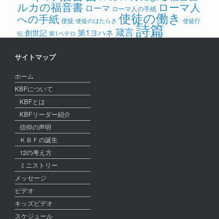
ルカの福音書
ローマ人
ローマ
ローマ人の手紙
使徒の働き
への手紙
使徒
使徒のはたらき
使徒行
詩篇
箴言
第1ヨハネ
創世記
伝
第1ペテロ
サイトマップ
ホーム
KBFについて
KBFとは
KBFリーダー紹介
信仰の声明
ＫＢＦの誕生
12の考え方
ミニストリー
メッセージ
ビデオ
キッズビデオ
スケジュール