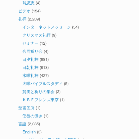
翁思恵
(4)
ビデオ
(154)
礼拝
(2,209)
インターネットメッセージ
(54)
クリスマス礼拝
(9)
セミナー
(12)
合同祈り会
(4)
日夕礼拝
(981)
日朝礼拝
(613)
水曜礼拝
(427)
火曜バイブルスタディ
(5)
賛美と祈りの集会
(3)
ＫＢＦフレンズ東京
(1)
聖書箇所
(1)
使徒の働き
(1)
言語
(2,085)
English
(3)