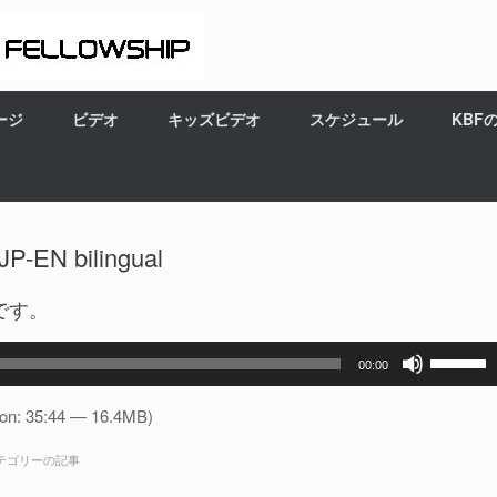
ージ
ビデオ
キッズビデオ
スケジュール
KBF
 bilingual
です。
ボ
00:00
リ
ュ
ion: 35:44 — 16.4MB)
ー
テゴリーの記事
ム
調