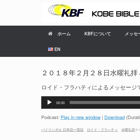
ホーム
KBFについて
メッセ
EN
２０１８年２月２８日水曜礼拝 JP-EN
ロイド・フラハティによるメッセージ
音
00:00
声
プ
Podcast:
Play in new window
|
Download
(Durat
レ
ー
バイリンガル 日本語ー英語
、
ロイド・フラハティ
、
水曜礼拝
カ
ヤ