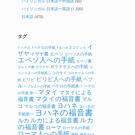
バイリンガル 日本語ー中国語
(92)
バイリンガル 日本語ー英語
(1,530)
日本語
(470)
タグ
イ
1ペテロの手紙
2コリント
1 ペテロ
1ヨハネ
ザヤ
イザヤ書
エペソ
エペソ人の手紙
エペソ人への手紙
エペソ書
ガラテヤ人への手紙
ガラテヤ
コ
エレミヤ書
コロサイ
リント人への手紙第二
コロサイ人への手
ピリピ人への手紙
ヘブ
ピリピ
紙
ル
ペテロの手紙第一
ペテロ
ヘブル人への手紙
マタイ
マタイによる
の手紙 第一
マタイの福音書
福音書
マル
ヨハネ
コ
マルコの福音書
ヨハネの
ヨハネの福音書
手紙第一
ルカ
ルカによる福音書
ルカ
の福音書
ローマ
ローマ人の手紙
ローマ人への手紙
使徒
使徒のは