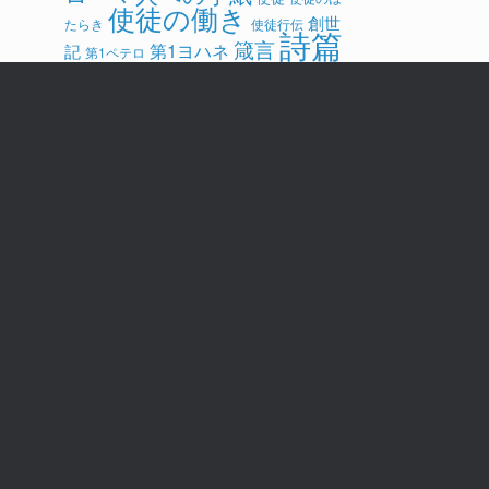
使徒の働き
創世
たらき
使徒行伝
詩篇
箴言
第1ヨハネ
記
第1ペテロ