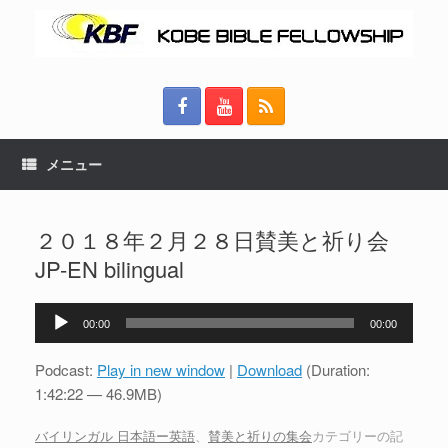
メニュー
２０１８年２月２８日賛美と祈り会
JP-EN bilingual
音
00:00
00:00
声
プ
Podcast:
Play in new window
|
Download
(Duration:
レ
1:42:22 — 46.9MB)
ー
ヤ
バイリンガル 日本語ー英語
、
賛美と祈りの集会
カテゴリーの記