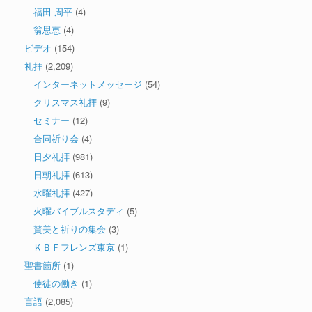
福田 周平
(4)
翁思恵
(4)
ビデオ
(154)
礼拝
(2,209)
インターネットメッセージ
(54)
クリスマス礼拝
(9)
セミナー
(12)
合同祈り会
(4)
日夕礼拝
(981)
日朝礼拝
(613)
水曜礼拝
(427)
火曜バイブルスタディ
(5)
賛美と祈りの集会
(3)
ＫＢＦフレンズ東京
(1)
聖書箇所
(1)
使徒の働き
(1)
言語
(2,085)