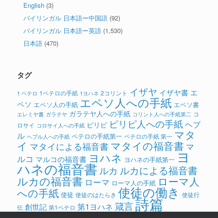
English
(3)
バイリンガル 日本語ー中国語
(92)
バイリンガル 日本語ー英語
(1,530)
日本語
(470)
タグ
イザヤ
イザヤ書
エ
1ペテロの手紙
2コリント
1 ペテロ
1ヨハネ
エペソ人への手紙
ペソ
エペソ人の手紙
エペソ書
ガラテヤ人への手紙
コ
ガラテヤ
コリント人への手紙第二
エレミヤ書
ピリピ人への手紙
ヘブ
ピリピ
ロサイ
コロサイ人への手紙
マタ
ル
ペテロの手紙第一
ペテロの手紙 第一
ヘブル人への手紙
イ
マタイの福音書
マタイによる福音書
マ
ヨ
ヨハネ
ルコ
マルコの福音書
ヨハネの手紙第一
ハネの福音書
ルカによる福音書
ルカ
ルカの福音書
ローマ人
ローマ
ローマ人の手紙
使徒の働き
への手紙
使徒
使徒のはたらき
使徒行
詩篇
箴言
第1ヨハネ
創世記
伝
第1ペテロ