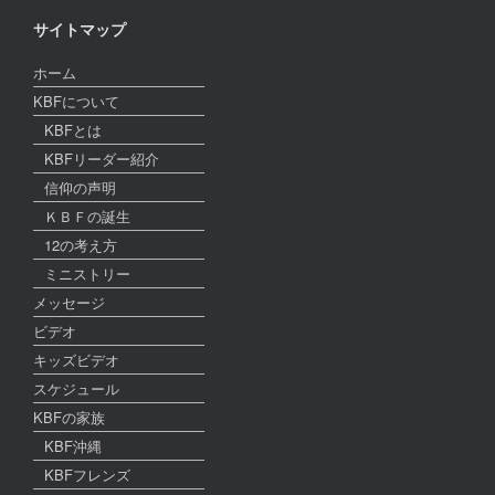
サイトマップ
ホーム
KBFについて
KBFとは
KBFリーダー紹介
信仰の声明
ＫＢＦの誕生
12の考え方
ミニストリー
メッセージ
ビデオ
キッズビデオ
スケジュール
KBFの家族
KBF沖縄
KBFフレンズ