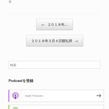
事
ー
投稿ナビゲーション
←
２０１８年…
２０１８年３月４日朝礼拝
→
Podcastを登録
Apple Podcasts