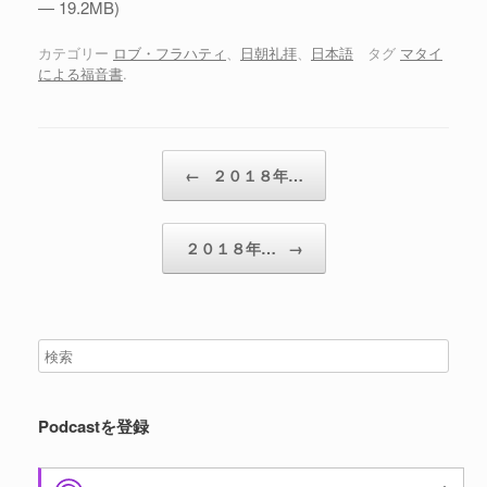
— 19.2MB)
ー
ヤ
カテゴリー
ロブ・フラハティ
、
日朝礼拝
、
日本語
タグ
マタイ
による福音書
.
ー
投稿ナビゲーション
←
２０１８年…
２０１８年…
→
Podcastを登録