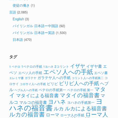
使徒の働き
(1)
言語
(2,085)
English
(3)
バイリンガル 日本語ー中国語
(92)
バイリンガル 日本語ー英語
(1,530)
日本語
(470)
タグ
イザヤ
イザヤ書
エ
1ペテロの手紙
2コリント
1 ペテロ
1ヨハネ
エペソ人への手紙
ペソ
エペソ人の手紙
エペソ書
ガラテヤ人への手紙
コ
ガラテヤ
コリント人への手紙第二
エレミヤ書
ピリピ人への手紙
ヘブ
ピリピ
ロサイ
コロサイ人への手紙
マタ
ル
ペテロの手紙第一
ペテロの手紙 第一
ヘブル人への手紙
イ
マタイの福音書
マタイによる福音書
マ
ヨ
ヨハネ
ルコ
マルコの福音書
ヨハネの手紙第一
ハネの福音書
ルカによる福音書
ルカ
ルカの福音書
ローマ人
ローマ
ローマ人の手紙