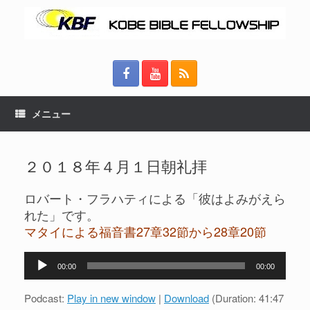
メニュー
２０１８年４月１日朝礼拝
ロバート・フラハティによる「彼はよみがえら
れた」です。
マタイによる福音書27章32節から28章20節
音
00:00
00:00
声
プ
Podcast:
Play in new window
|
Download
(Duration: 41:47
レ