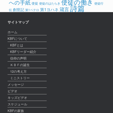
使徒の働き
への手紙
使徒
使徒のはたらき
使徒行
詩篇
箴言
第1ヨハネ
創世記
伝
第1ペテロ
サイトマップ
ホーム
KBFについて
KBFとは
KBFリーダー紹介
信仰の声明
ＫＢＦの誕生
12の考え方
ミニストリー
メッセージ
ビデオ
キッズビデオ
スケジュール
KBFの家族