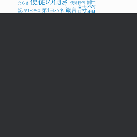
使徒の働き
創世
たらき
使徒行伝
詩篇
箴言
第1ヨハネ
記
第1ペテロ