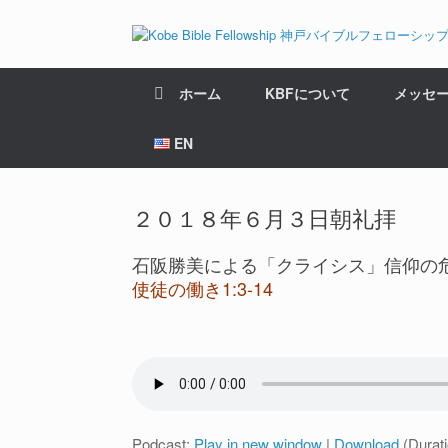
ホーム
KBFについて
メッセ
EN
２０１８年６月３日朝礼拝
石阪勝美による「クライシス」信仰の
使徒の働き1:3-14
Podcast:
Play in new window
|
Download
(Durat