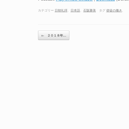
カテゴリー
日朝礼拝
、
日本語
、
石阪勝美
タグ
使徒の働き
.
投稿ナビゲーション
←
２０１８年…