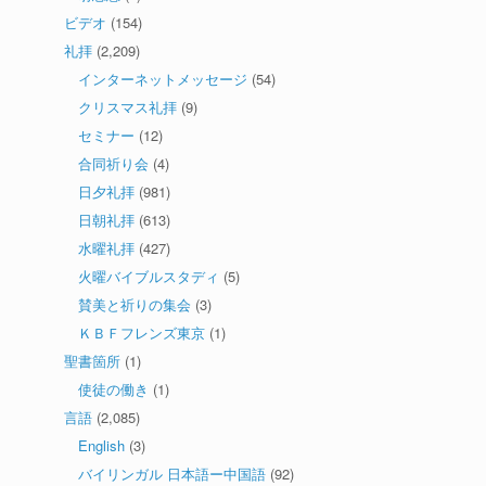
ビデオ
(154)
礼拝
(2,209)
インターネットメッセージ
(54)
クリスマス礼拝
(9)
セミナー
(12)
合同祈り会
(4)
日夕礼拝
(981)
日朝礼拝
(613)
水曜礼拝
(427)
火曜バイブルスタディ
(5)
賛美と祈りの集会
(3)
ＫＢＦフレンズ東京
(1)
聖書箇所
(1)
使徒の働き
(1)
言語
(2,085)
English
(3)
バイリンガル 日本語ー中国語
(92)