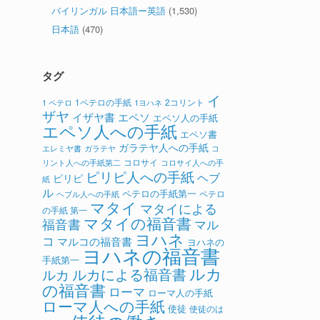
バイリンガル 日本語ー英語
(1,530)
日本語
(470)
タグ
イ
1ペテロの手紙
2コリント
1 ペテロ
1ヨハネ
ザヤ
イザヤ書
エペソ
エペソ人の手紙
エペソ人への手紙
エペソ書
ガラテヤ人への手紙
ガラテヤ
コ
エレミヤ書
コロサイ
リント人への手紙第二
コロサイ人への手
ピリピ人への手紙
ヘブ
ピリピ
紙
ル
ペテロの手紙第一
ペテロ
ヘブル人への手紙
マタイ
マタイによる
の手紙 第一
マタイの福音書
福音書
マル
ヨハネ
コ
マルコの福音書
ヨハネの
ヨハネの福音書
手紙第一
ルカ
ルカによる福音書
ルカ
の福音書
ローマ
ローマ人の手紙
ローマ人への手紙
使徒
使徒のは