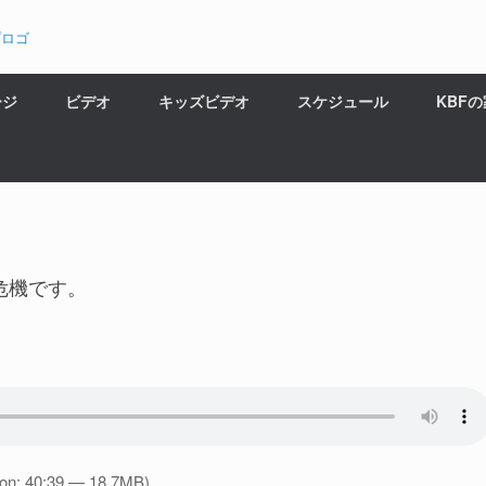
ージ
ビデオ
キッズビデオ
スケジュール
KBF
危機です。
ion: 40:39 — 18.7MB)