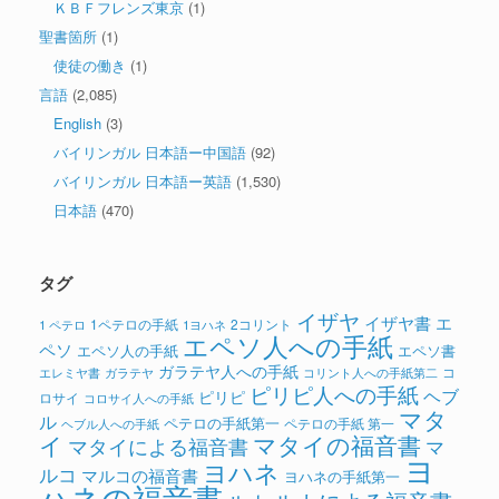
ＫＢＦフレンズ東京
(1)
聖書箇所
(1)
使徒の働き
(1)
言語
(2,085)
English
(3)
バイリンガル 日本語ー中国語
(92)
バイリンガル 日本語ー英語
(1,530)
日本語
(470)
タグ
イザヤ
イザヤ書
エ
1ペテロの手紙
2コリント
1 ペテロ
1ヨハネ
エペソ人への手紙
ペソ
エペソ人の手紙
エペソ書
ガラテヤ人への手紙
コ
ガラテヤ
コリント人への手紙第二
エレミヤ書
ピリピ人への手紙
ヘブ
ピリピ
ロサイ
コロサイ人への手紙
マタ
ル
ペテロの手紙第一
ペテロの手紙 第一
ヘブル人への手紙
イ
マタイの福音書
マタイによる福音書
マ
ヨ
ヨハネ
ルコ
マルコの福音書
ヨハネの手紙第一
ハネの福音書