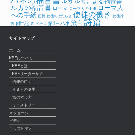
ルカによる福音書
ルカ
ルカの福音書
ローマ人
ローマ
ローマ人の手紙
使徒の働き
への手紙
使徒
使徒のはたらき
使徒行
詩篇
箴言
第1ヨハネ
創世記
伝
第1ペテロ
サイトマップ
ホーム
KBFについて
KBFとは
KBFリーダー紹介
信仰の声明
ＫＢＦの誕生
12の考え方
ミニストリー
メッセージ
ビデオ
キッズビデオ