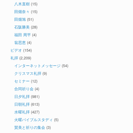
八木直樹
(15)
田畑奈々
(15)
田畑旭
(51)
石阪勝美
(28)
福田 周平
(4)
翁思恵
(4)
ビデオ
(154)
礼拝
(2,209)
インターネットメッセージ
(54)
クリスマス礼拝
(9)
セミナー
(12)
合同祈り会
(4)
日夕礼拝
(981)
日朝礼拝
(613)
水曜礼拝
(427)
火曜バイブルスタディ
(5)
賛美と祈りの集会
(3)