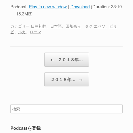
プ
Podcast:
Play in new window
|
Download
(Duration: 33:10
レ
— 15.3MB)
ー
ヤ
カテゴリー
日朝礼拝
、
日本語
、
田畑奈々
タグ
エペソ
、
ピリ
ピ
、
ルカ
、
ローマ
.
ー
投稿ナビゲーション
←
２０１８年…
２０１８年…
→
Podcastを登録