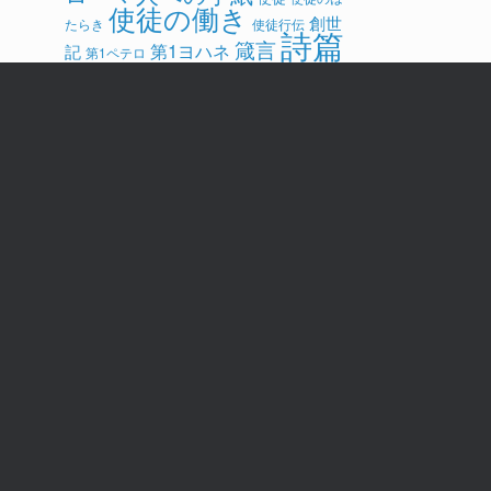
使徒の働き
創世
たらき
使徒行伝
詩篇
箴言
第1ヨハネ
記
第1ペテロ