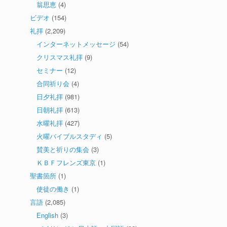
翁思恵
(4)
ビデオ
(154)
礼拝
(2,209)
インターネットメッセージ
(54)
クリスマス礼拝
(9)
セミナー
(12)
合同祈り会
(4)
日夕礼拝
(981)
日朝礼拝
(613)
水曜礼拝
(427)
火曜バイブルスタディ
(5)
賛美と祈りの集会
(3)
ＫＢＦフレンズ東京
(1)
聖書箇所
(1)
使徒の働き
(1)
言語
(2,085)
English
(3)