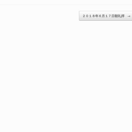
節
に
２０１８年６月１７日朝礼拝
→
は
上
下
矢
印
キ
ー
を
使
っ
て
く
だ
さ
い。