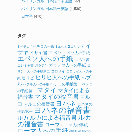
バイリンガル 日本語ー中国語
(92)
バイリンガル 日本語ー英語
(1,530)
日本語
(470)
タグ
イ
1ペテロの手紙
2コリント
1 ペテロ
1ヨハネ
ザヤ
イザヤ書
エペソ
エペソ人の手紙
エペソ人への手紙
エペソ書
ガラテヤ人への手紙
ガラテヤ
コ
エレミヤ書
コロサイ
リント人への手紙第二
コロサイ人への手
ピリピ人への手紙
ヘブ
ピリピ
紙
ル
ペテロの手紙第一
ペテロ
ヘブル人への手紙
マタイ
マタイによる
の手紙 第一
マタイの福音書
福音書
マル
ヨハネ
コ
マルコの福音書
ヨハネの
ヨハネの福音書
手紙第一
ルカ
ルカによる福音書
ルカ
の福音書
ローマ
ローマ人の手紙
ローマ人への手紙
使徒
使徒のは