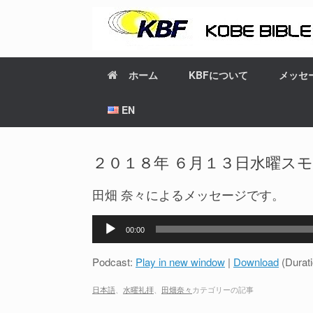
ホーム
KBFについて
メッセ
EN
２０１８年 ６月１３日水曜ス
田畑 奈々によるメッセージです。
音
00:00
声
プ
Podcast:
Play in new window
|
Download
(Durat
レ
ー
日本語
、
水曜礼拝
、
田畑奈々
カテゴリーの記事
ヤ