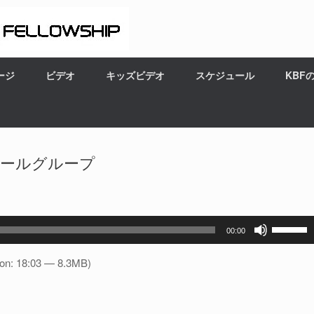
ージ
ビデオ
キッズビデオ
スケジュール
KBF
モールグループ
ボ
00:00
リ
ュ
ion: 18:03 — 8.3MB)
ー
ム
調