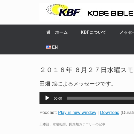
ホーム
KBFについて
メッセ
EN
２０１８年 ６月２７日水曜ス
田畑 旭によるメッセージです。
音
00:00
声
プ
Podcast:
Play in new window
|
Download
(Durat
レ
ー
日本語
、
水曜礼拝
、
田畑旭
カテゴリーの記事
ヤ