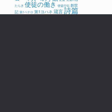
使徒の働き
創世
たらき
使徒行伝
詩篇
箴言
第1ヨハネ
記
第1ペテロ