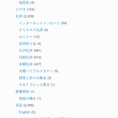
翁思恵
(4)
ビデオ
(154)
礼拝
(2,209)
インターネットメッセージ
(54)
クリスマス礼拝
(9)
セミナー
(12)
合同祈り会
(4)
日夕礼拝
(981)
日朝礼拝
(613)
水曜礼拝
(427)
火曜バイブルスタディ
(5)
賛美と祈りの集会
(3)
ＫＢＦフレンズ東京
(1)
聖書箇所
(1)
使徒の働き
(1)
言語
(2,085)
English
(3)