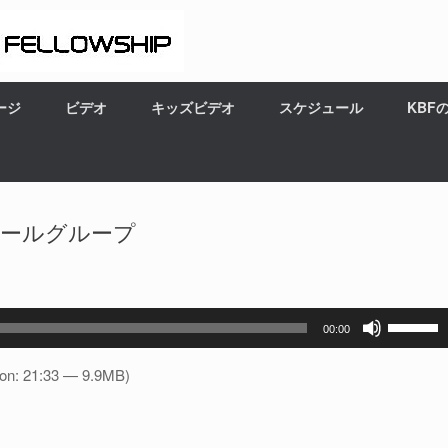
ージ
ビデオ
キッズビデオ
スケジュール
KBF
モールグループ
ボ
00:00
リ
ュ
ion: 21:33 — 9.9MB)
ー
ム
調