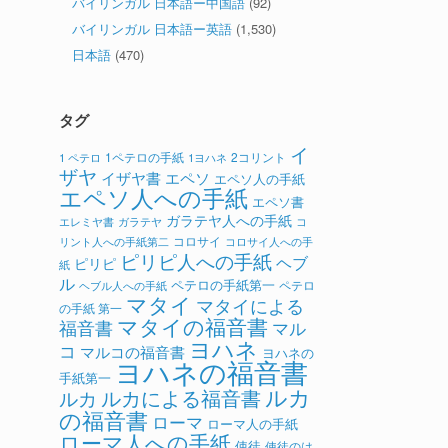
バイリンガル 日本語ー中国語
(92)
バイリンガル 日本語ー英語
(1,530)
日本語
(470)
タグ
イ
1ペテロの手紙
2コリント
1 ペテロ
1ヨハネ
ザヤ
イザヤ書
エペソ
エペソ人の手紙
エペソ人への手紙
エペソ書
ガラテヤ人への手紙
ガラテヤ
コ
エレミヤ書
コロサイ
リント人への手紙第二
コロサイ人への手
ピリピ人への手紙
ヘブ
ピリピ
紙
ル
ペテロの手紙第一
ペテロ
ヘブル人への手紙
マタイ
マタイによる
の手紙 第一
マタイの福音書
福音書
マル
ヨハネ
コ
マルコの福音書
ヨハネの
ヨハネの福音書
手紙第一
ルカ
ルカによる福音書
ルカ
の福音書
ローマ
ローマ人の手紙
ローマ人への手紙
使徒
使徒のは