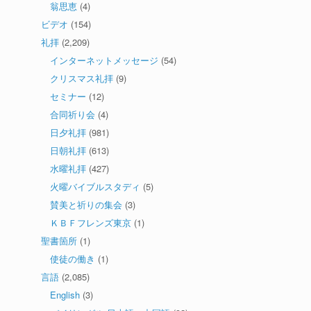
翁思恵
(4)
ビデオ
(154)
礼拝
(2,209)
インターネットメッセージ
(54)
クリスマス礼拝
(9)
セミナー
(12)
合同祈り会
(4)
日夕礼拝
(981)
日朝礼拝
(613)
水曜礼拝
(427)
火曜バイブルスタディ
(5)
賛美と祈りの集会
(3)
ＫＢＦフレンズ東京
(1)
聖書箇所
(1)
使徒の働き
(1)
言語
(2,085)
English
(3)