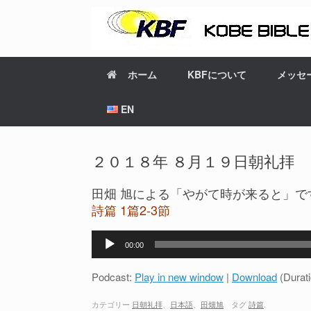
ホーム
KBFについて
メッセ
EN
２０１８年 ８月１９日朝礼拝
田畑 旭による「やがて時が来ると」で
詩篇 1篇2-3節
音
00:00
声
プ
Podcast:
Play in new window
|
Download
(Durat
レ
ー
カテゴリー
日朝礼拝
、
日本語
、
田畑旭
タグ
詩篇
.