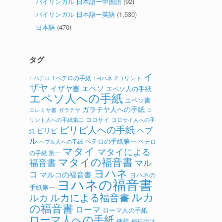
バイリンガル 日本語ー中国語
(92)
バイリンガル 日本語ー英語
(1,530)
日本語
(470)
タグ
イ
1ペテロの手紙
2コリント
1 ペテロ
1ヨハネ
ザヤ
イザヤ書
エペソ
エペソ人の手紙
エペソ人への手紙
エペソ書
ガラテヤ人への手紙
ガラテヤ
コ
エレミヤ書
コロサイ
リント人への手紙第二
コロサイ人への手
ピリピ人への手紙
ヘブ
ピリピ
紙
ル
ペテロの手紙第一
ペテロ
ヘブル人への手紙
マタイ
マタイによる
の手紙 第一
マタイの福音書
福音書
マル
ヨハネ
コ
マルコの福音書
ヨハネの
ヨハネの福音書
手紙第一
ルカ
ルカによる福音書
ルカ
の福音書
ローマ
ローマ人の手紙
ローマ人への手紙
使徒
使徒のは