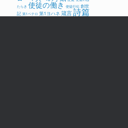
使徒の働き
創世
たらき
使徒行伝
詩篇
箴言
第1ヨハネ
記
第1ペテロ