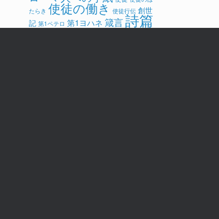
使徒の働き
創世
たらき
使徒行伝
詩篇
箴言
第1ヨハネ
記
第1ペテロ