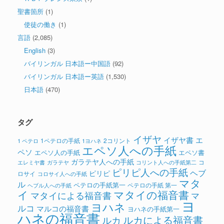
聖書箇所
(1)
使徒の働き
(1)
言語
(2,085)
English
(3)
バイリンガル 日本語ー中国語
(92)
バイリンガル 日本語ー英語
(1,530)
日本語
(470)
タグ
イザヤ
イザヤ書
エ
1ペテロの手紙
2コリント
1 ペテロ
1ヨハネ
エペソ人への手紙
ペソ
エペソ人の手紙
エペソ書
ガラテヤ人への手紙
コ
ガラテヤ
コリント人への手紙第二
エレミヤ書
ピリピ人への手紙
ヘブ
ピリピ
ロサイ
コロサイ人への手紙
マタ
ル
ペテロの手紙第一
ペテロの手紙 第一
ヘブル人への手紙
イ
マタイの福音書
マタイによる福音書
マ
ヨ
ヨハネ
ルコ
マルコの福音書
ヨハネの手紙第一
ハネの福音書
ルカによる福音書
ルカ