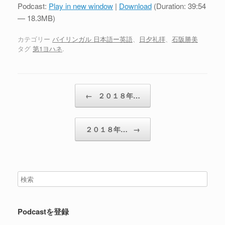
プ
Podcast:
Play in new window
|
Download
(Duration: 39:54
レ
— 18.3MB)
ー
ヤ
カテゴリー
バイリンガル 日本語ー英語
、
日夕礼拝
、
石阪勝美
タグ
第1ヨハネ
.
ー
投稿ナビゲーション
←
２０１８年…
２０１８年…
→
Podcastを登録