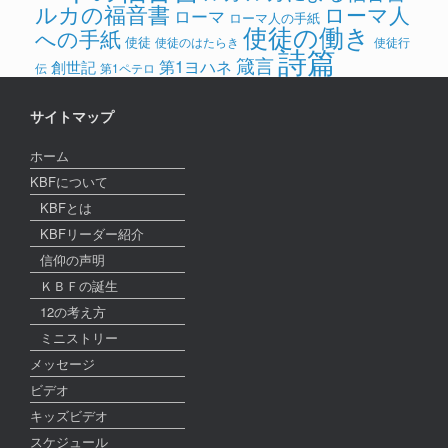
ルカの福音書
ローマ人
ローマ
ローマ人の手紙
使徒の働き
への手紙
使徒
使徒のはたらき
使徒行
詩篇
箴言
第1ヨハネ
創世記
伝
第1ペテロ
サイトマップ
ホーム
KBFについて
KBFとは
KBFリーダー紹介
信仰の声明
ＫＢＦの誕生
12の考え方
ミニストリー
メッセージ
ビデオ
キッズビデオ
スケジュール