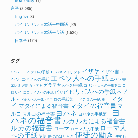
使徒の働き
(1)
言語
(2,085)
English
(3)
バイリンガル 日本語ー中国語
(92)
バイリンガル 日本語ー英語
(1,530)
日本語
(470)
タグ
イザヤ
イザヤ書
エ
1ペテロの手紙
2コリント
1 ペテロ
1ヨハネ
エペソ人への手紙
ペソ
エペソ人の手紙
エペソ書
ガラテヤ人への手紙
コ
ガラテヤ
コリント人への手紙第二
エレミヤ書
ピリピ人への手紙
ヘブ
ピリピ
ロサイ
コロサイ人への手紙
マタ
ル
ペテロの手紙第一
ペテロの手紙 第一
ヘブル人への手紙
イ
マタイの福音書
マタイによる福音書
マ
ヨ
ヨハネ
ルコ
マルコの福音書
ヨハネの手紙第一
ハネの福音書
ルカによる福音書
ルカ
ルカの福音書
ローマ人
ローマ
ローマ人の手紙
使徒の働き
への手紙
使徒
使徒のはたらき
使徒行