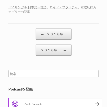
ー
ヤ
バイリンガル 日本語ー英語
、
ロイド・フラハティ
、
水曜礼拝
カ
テゴリーの記事
ー
投稿ナビゲーション
←
２０１８年…
２０１８年…
→
Podcastを登録
Apple Podcasts