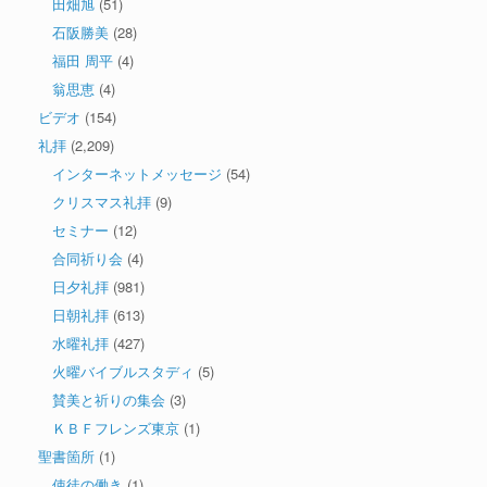
田畑旭
(51)
石阪勝美
(28)
福田 周平
(4)
翁思恵
(4)
ビデオ
(154)
礼拝
(2,209)
インターネットメッセージ
(54)
クリスマス礼拝
(9)
セミナー
(12)
合同祈り会
(4)
日夕礼拝
(981)
日朝礼拝
(613)
水曜礼拝
(427)
火曜バイブルスタディ
(5)
賛美と祈りの集会
(3)
ＫＢＦフレンズ東京
(1)
聖書箇所
(1)
使徒の働き
(1)