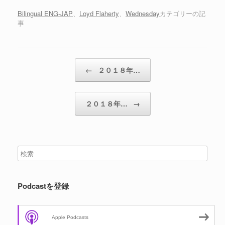
ー
ヤ
Bilingual ENG-JAP
、
Loyd Flaherty
、
Wednesday
カテゴリーの記
事
ー
投稿ナビゲーション
←
２０１８年…
２０１８年…
→
Podcastを登録
Apple Podcasts