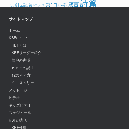
詩篇
箴言
第1ヨハネ
創世記
伝
第1ペテロ
サイトマップ
ホーム
KBFについて
KBFとは
KBFリーダー紹介
信仰の声明
ＫＢＦの誕生
12の考え方
ミニストリー
メッセージ
ビデオ
キッズビデオ
スケジュール
KBFの家族
KBF沖縄