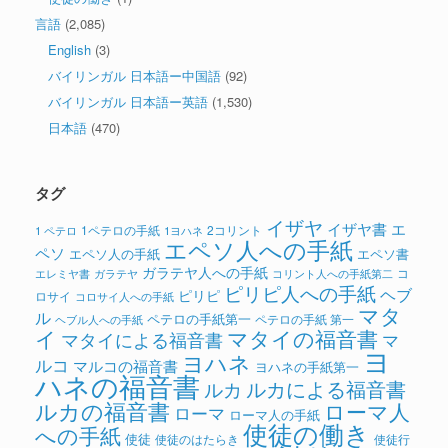
言語
(2,085)
English
(3)
バイリンガル 日本語ー中国語
(92)
バイリンガル 日本語ー英語
(1,530)
日本語
(470)
タグ
イザヤ
イザヤ書
エ
1ペテロの手紙
2コリント
1 ペテロ
1ヨハネ
エペソ人への手紙
ペソ
エペソ人の手紙
エペソ書
ガラテヤ人への手紙
コ
ガラテヤ
コリント人への手紙第二
エレミヤ書
ピリピ人への手紙
ヘブ
ピリピ
ロサイ
コロサイ人への手紙
マタ
ル
ペテロの手紙第一
ペテロの手紙 第一
ヘブル人への手紙
イ
マタイの福音書
マタイによる福音書
マ
ヨ
ヨハネ
ルコ
マルコの福音書
ヨハネの手紙第一
ハネの福音書
ルカによる福音書
ルカ
ルカの福音書
ローマ人
ローマ
ローマ人の手紙
使徒の働き
への手紙
使徒
使徒のはたらき
使徒行