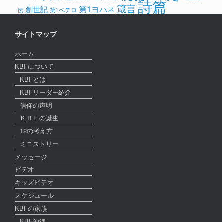
詩篇
箴言
第1ヨハネ
創世記
伝
第1ペテロ
サイトマップ
ホーム
KBFについて
KBFとは
KBFリーダー紹介
信仰の声明
ＫＢＦの誕生
12の考え方
ミニストリー
メッセージ
ビデオ
キッズビデオ
スケジュール
KBFの家族
KBF沖縄