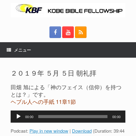
メニュー
２０１９年 ５月 ５日 朝礼拝
田畑 旭による「神のフェイス（信仰）を持つ
とは？」です。
ヘブル人への手紙 11章1節
音
00:00
00:00
声
プ
Podcast:
Play in new window
|
Download
(Duration: 39:44
レ