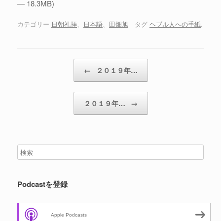
— 18.3MB)
ー
ヤ
カテゴリー
日朝礼拝
、
日本語
、
田畑旭
タグ
ヘブル人への手紙
.
ー
投稿ナビゲーション
←
２０１９年…
２０１９年…
→
Podcastを登録
Apple Podcasts