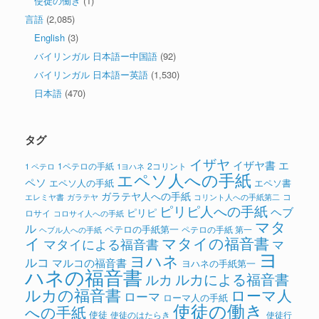
使徒の働き
(1)
言語
(2,085)
English
(3)
バイリンガル 日本語ー中国語
(92)
バイリンガル 日本語ー英語
(1,530)
日本語
(470)
タグ
イザヤ
イザヤ書
エ
1ペテロの手紙
2コリント
1 ペテロ
1ヨハネ
エペソ人への手紙
ペソ
エペソ人の手紙
エペソ書
ガラテヤ人への手紙
コ
ガラテヤ
コリント人への手紙第二
エレミヤ書
ピリピ人への手紙
ヘブ
ピリピ
ロサイ
コロサイ人への手紙
マタ
ル
ペテロの手紙第一
ペテロの手紙 第一
ヘブル人への手紙
イ
マタイの福音書
マタイによる福音書
マ
ヨ
ヨハネ
ルコ
マルコの福音書
ヨハネの手紙第一
ハネの福音書
ルカによる福音書
ルカ
ルカの福音書
ローマ人
ローマ
ローマ人の手紙
使徒の働き
への手紙
使徒
使徒のはたらき
使徒行