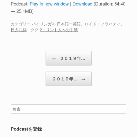
プ
Podcast:
Play in new window
|
Download
(Duration: 54:40
レ
— 25.1MB)
ー
ヤ
カテゴリー
バイリンガル 日本語ー英語
、
ロイド・フラハティ
、
日夕礼拝
タグ
2コリント人への手紙
.
ー
投稿ナビゲーション
←
２０１９年…
２０１９年…
→
Podcastを登録