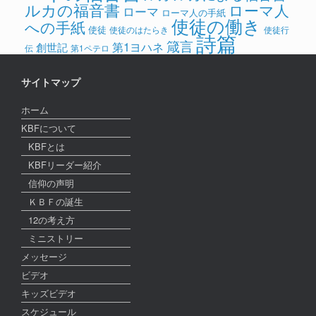
ルカの福音書
ローマ人
ローマ
ローマ人の手紙
使徒の働き
への手紙
使徒
使徒のはたらき
使徒行
詩篇
箴言
第1ヨハネ
創世記
伝
第1ペテロ
サイトマップ
ホーム
KBFについて
KBFとは
KBFリーダー紹介
信仰の声明
ＫＢＦの誕生
12の考え方
ミニストリー
メッセージ
ビデオ
キッズビデオ
スケジュール