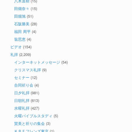
八木直樹
(15)
田畑奈々
(15)
田畑旭
(51)
石阪勝美
(28)
福田 周平
(4)
翁思恵
(4)
ビデオ
(154)
礼拝
(2,209)
インターネットメッセージ
(54)
クリスマス礼拝
(9)
セミナー
(12)
合同祈り会
(4)
日夕礼拝
(981)
日朝礼拝
(613)
水曜礼拝
(427)
火曜バイブルスタディ
(5)
賛美と祈りの集会
(3)
ＫＢＦフレンズ東京
(1)