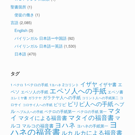
聖書箇所
(1)
使徒の働き
(1)
言語
(2,085)
English
(3)
バイリンガル 日本語ー中国語
(92)
バイリンガル 日本語ー英語
(1,530)
日本語
(470)
タグ
イザヤ
イザヤ書
エ
1ペテロの手紙
2コリント
1 ペテロ
1ヨハネ
エペソ人への手紙
ペソ
エペソ人の手紙
エペソ書
ガラテヤ人への手紙
コ
ガラテヤ
コリント人への手紙第二
エレミヤ書
ピリピ人への手紙
ヘブ
ピリピ
ロサイ
コロサイ人への手紙
マタ
ル
ペテロの手紙第一
ペテロの手紙 第一
ヘブル人への手紙
イ
マタイの福音書
マタイによる福音書
マ
ヨ
ヨハネ
ルコ
マルコの福音書
ヨハネの手紙第一
ハネの福音書
ルカによる福音書
ルカ