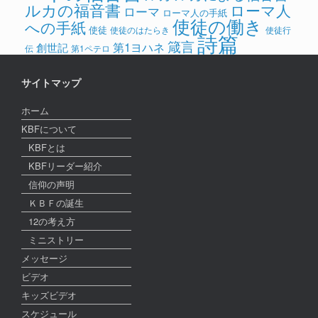
ルカの福音書
ローマ人
ローマ
ローマ人の手紙
使徒の働き
への手紙
使徒
使徒のはたらき
使徒行
詩篇
箴言
第1ヨハネ
創世記
伝
第1ペテロ
サイトマップ
ホーム
KBFについて
KBFとは
KBFリーダー紹介
信仰の声明
ＫＢＦの誕生
12の考え方
ミニストリー
メッセージ
ビデオ
キッズビデオ
スケジュール