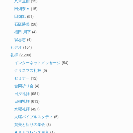
八木直樹
(15)
田畑奈々
(15)
田畑旭
(51)
石阪勝美
(28)
福田 周平
(4)
翁思恵
(4)
ビデオ
(154)
礼拝
(2,209)
インターネットメッセージ
(54)
クリスマス礼拝
(9)
セミナー
(12)
合同祈り会
(4)
日夕礼拝
(981)
日朝礼拝
(613)
水曜礼拝
(427)
火曜バイブルスタディ
(5)
賛美と祈りの集会
(3)
ＫＢＦフレンズ東京
(1)