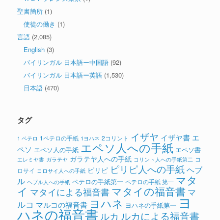
聖書箇所
(1)
使徒の働き
(1)
言語
(2,085)
English
(3)
バイリンガル 日本語ー中国語
(92)
バイリンガル 日本語ー英語
(1,530)
日本語
(470)
タグ
イザヤ
イザヤ書
エ
1ペテロの手紙
2コリント
1 ペテロ
1ヨハネ
エペソ人への手紙
ペソ
エペソ人の手紙
エペソ書
ガラテヤ人への手紙
コ
ガラテヤ
コリント人への手紙第二
エレミヤ書
ピリピ人への手紙
ヘブ
ピリピ
ロサイ
コロサイ人への手紙
マタ
ル
ペテロの手紙第一
ペテロの手紙 第一
ヘブル人への手紙
イ
マタイの福音書
マタイによる福音書
マ
ヨ
ヨハネ
ルコ
マルコの福音書
ヨハネの手紙第一
ハネの福音書
ルカによる福音書
ルカ