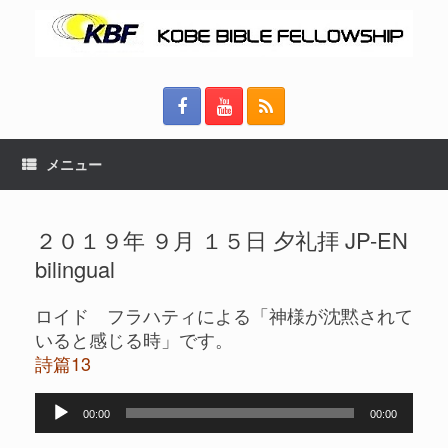
メニュー
２０１９年 ９月 １５日 夕礼拝 JP-EN
bilingual
ロイド フラハティによる「神様が沈黙されて
いると感じる時」です。
詩篇13
音
00:00
00:00
声