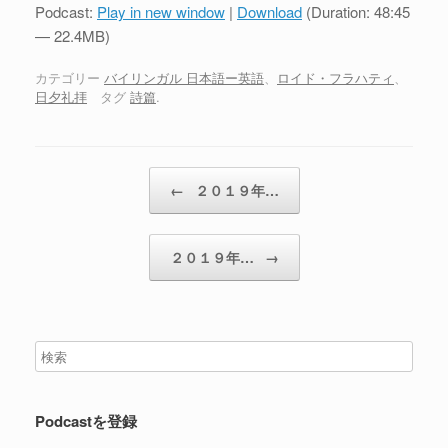
プ
Podcast:
Play in new window
|
Download
(Duration: 48:45
レ
— 22.4MB)
ー
ヤ
カテゴリー
バイリンガル 日本語ー英語
、
ロイド・フラハティ
、
日夕礼拝
タグ
詩篇
.
ー
投稿ナビゲーション
←
２０１９年…
２０１９年…
→
Podcastを登録