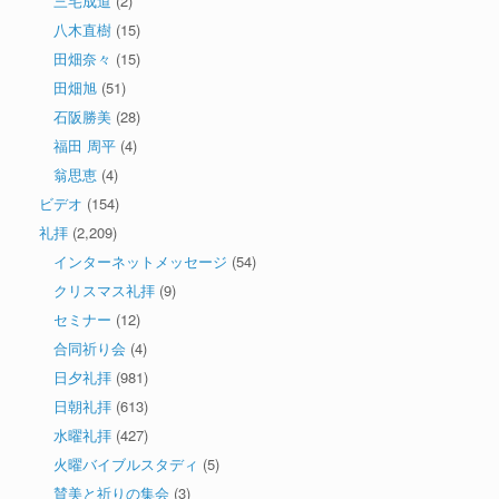
三宅成道
(2)
八木直樹
(15)
田畑奈々
(15)
田畑旭
(51)
石阪勝美
(28)
福田 周平
(4)
翁思恵
(4)
ビデオ
(154)
礼拝
(2,209)
インターネットメッセージ
(54)
クリスマス礼拝
(9)
セミナー
(12)
合同祈り会
(4)
日夕礼拝
(981)
日朝礼拝
(613)
水曜礼拝
(427)
火曜バイブルスタディ
(5)
賛美と祈りの集会
(3)