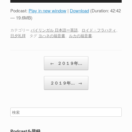
声
プ
Podcast:
Play in new window
|
Download
(Duration: 42:42
レ
— 19.6MB)
ー
ヤ
カテゴリー
バイリンガル 日本語ー英語
、
ロイド・フラハティ
、
日夕礼拝
タグ
ヨハネの福音書
、
ルカの福音書
.
ー
投稿ナビゲーション
←
２０１９年…
２０１９年…
→
Podcastを登録