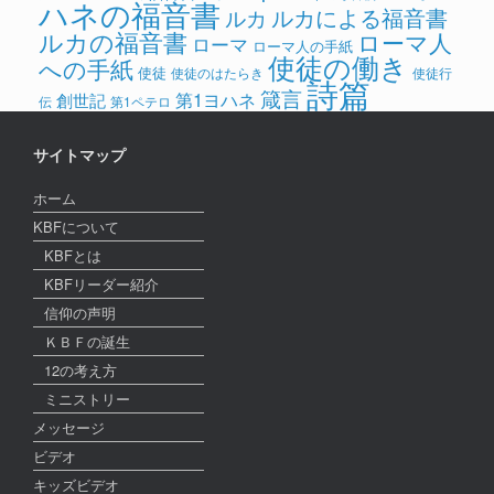
ハネの福音書
ルカによる福音書
ルカ
ルカの福音書
ローマ人
ローマ
ローマ人の手紙
使徒の働き
への手紙
使徒
使徒のはたらき
使徒行
詩篇
箴言
第1ヨハネ
創世記
伝
第1ペテロ
サイトマップ
ホーム
KBFについて
KBFとは
KBFリーダー紹介
信仰の声明
ＫＢＦの誕生
12の考え方
ミニストリー
メッセージ
ビデオ
キッズビデオ