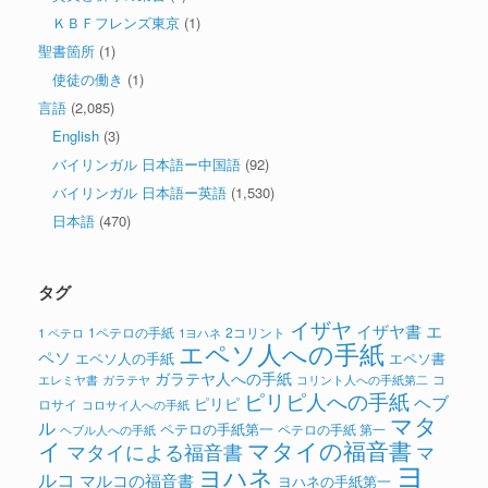
ＫＢＦフレンズ東京
(1)
聖書箇所
(1)
使徒の働き
(1)
言語
(2,085)
English
(3)
バイリンガル 日本語ー中国語
(92)
バイリンガル 日本語ー英語
(1,530)
日本語
(470)
タグ
イザヤ
イザヤ書
エ
1ペテロの手紙
2コリント
1 ペテロ
1ヨハネ
エペソ人への手紙
ペソ
エペソ人の手紙
エペソ書
ガラテヤ人への手紙
コ
ガラテヤ
コリント人への手紙第二
エレミヤ書
ピリピ人への手紙
ヘブ
ピリピ
ロサイ
コロサイ人への手紙
マタ
ル
ペテロの手紙第一
ペテロの手紙 第一
ヘブル人への手紙
イ
マタイの福音書
マタイによる福音書
マ
ヨ
ヨハネ
ルコ
マルコの福音書
ヨハネの手紙第一