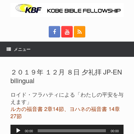
メニュー
２０１９年 １２月 ８日 夕礼拝 JP-EN
bilingual
ロイド・フラハティによる「わたしの平安を与
えます」
ルカの福音書 2章14節、ヨハネの福音書 14章
27節
音
00:00
00:00