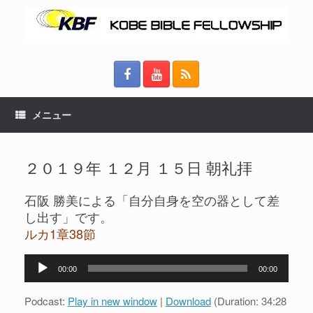
メニュー
２０１９年 １２月 １５日 朝礼拝
石阪 勝美による「自分自身を空の器として差
し出す」です。
ルカ1章38節
音
00:00
00:00
声
プ
Podcast:
Play in new window
|
Download
(Duration: 34:28
レ