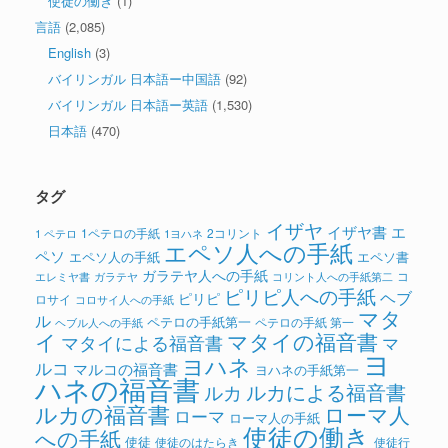
使徒の働き
(1)
言語
(2,085)
English
(3)
バイリンガル 日本語ー中国語
(92)
バイリンガル 日本語ー英語
(1,530)
日本語
(470)
タグ
イザヤ
イザヤ書
エ
1ペテロの手紙
2コリント
1 ペテロ
1ヨハネ
エペソ人への手紙
ペソ
エペソ人の手紙
エペソ書
ガラテヤ人への手紙
コ
ガラテヤ
コリント人への手紙第二
エレミヤ書
ピリピ人への手紙
ヘブ
ピリピ
ロサイ
コロサイ人への手紙
マタ
ル
ペテロの手紙第一
ペテロの手紙 第一
ヘブル人への手紙
イ
マタイの福音書
マタイによる福音書
マ
ヨ
ヨハネ
ルコ
マルコの福音書
ヨハネの手紙第一
ハネの福音書
ルカによる福音書
ルカ
ルカの福音書
ローマ人
ローマ
ローマ人の手紙
使徒の働き
への手紙
使徒
使徒のはたらき
使徒行