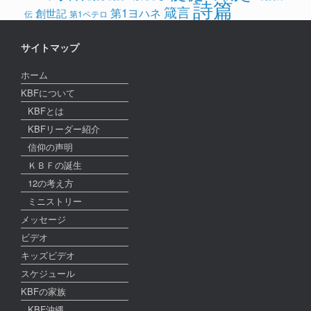
詩篇
箴言
第1ヨハネ
創世記
伝
第1ペテロ
サイトマップ
ホーム
KBFについて
KBFとは
KBFリーダー紹介
信仰の声明
ＫＢＦの誕生
12の考え方
ミニストリー
メッセージ
ビデオ
キッズビデオ
スケジュール
KBFの家族
KBF沖縄