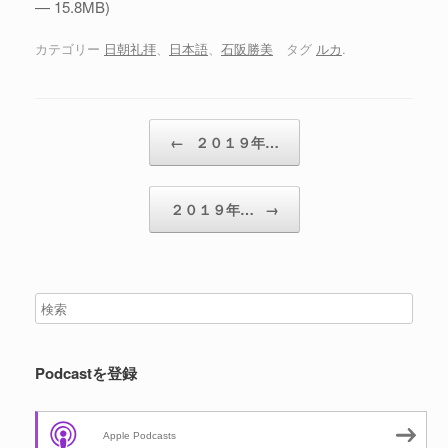
— 15.8MB)
ー
ヤ
カテゴリー
日朝礼拝
、
日本語
、
石阪勝美
タグ
ルカ
.
ー
投稿ナビゲーション
←
２０１９年…
２０１９年…
→
Podcastを登録
Apple Podcasts