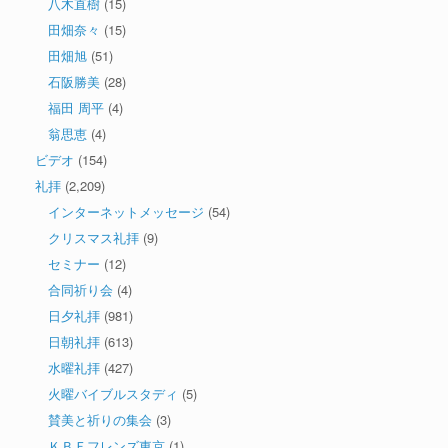
八木直樹
(15)
田畑奈々
(15)
田畑旭
(51)
石阪勝美
(28)
福田 周平
(4)
翁思恵
(4)
ビデオ
(154)
礼拝
(2,209)
インターネットメッセージ
(54)
クリスマス礼拝
(9)
セミナー
(12)
合同祈り会
(4)
日夕礼拝
(981)
日朝礼拝
(613)
水曜礼拝
(427)
火曜バイブルスタディ
(5)
賛美と祈りの集会
(3)
ＫＢＦフレンズ東京
(1)