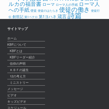
ルカの福音書
ローマ人
ローマ
ローマ人の手紙
使徒の働き
への手紙
使徒
使徒のはたらき
使徒行
詩篇
箴言
第1ヨハネ
創世記
伝
第1ペテロ
サイトマップ
ホーム
KBFについて
KBFとは
KBFリーダー紹介
信仰の声明
ＫＢＦの誕生
12の考え方
ミニストリー
メッセージ
ビデオ
キッズビデオ
スケジュール