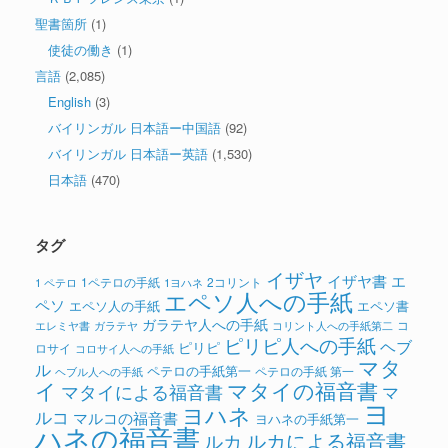
聖書箇所
(1)
使徒の働き
(1)
言語
(2,085)
English
(3)
バイリンガル 日本語ー中国語
(92)
バイリンガル 日本語ー英語
(1,530)
日本語
(470)
タグ
イザヤ
イザヤ書
エ
1ペテロの手紙
2コリント
1 ペテロ
1ヨハネ
エペソ人への手紙
ペソ
エペソ人の手紙
エペソ書
ガラテヤ人への手紙
コ
ガラテヤ
コリント人への手紙第二
エレミヤ書
ピリピ人への手紙
ヘブ
ピリピ
ロサイ
コロサイ人への手紙
マタ
ル
ペテロの手紙第一
ペテロの手紙 第一
ヘブル人への手紙
イ
マタイの福音書
マタイによる福音書
マ
ヨ
ヨハネ
ルコ
マルコの福音書
ヨハネの手紙第一
ハネの福音書
ルカによる福音書
ルカ