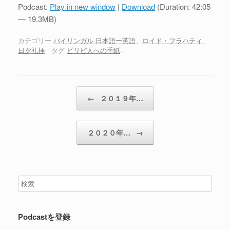
プ
Podcast:
Play in new window
|
Download
(Duration: 42:05
レ
— 19.3MB)
ー
ヤ
カテゴリー
バイリンガル 日本語ー英語
、
ロイド・フラハティ
、
日夕礼拝
タグ
ピリピ人への手紙
.
ー
投稿ナビゲーション
←
２０１９年…
２０２０年…
→
Podcastを登録