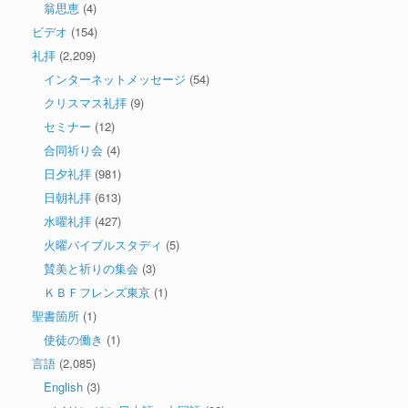
翁思恵
(4)
ビデオ
(154)
礼拝
(2,209)
インターネットメッセージ
(54)
クリスマス礼拝
(9)
セミナー
(12)
合同祈り会
(4)
日夕礼拝
(981)
日朝礼拝
(613)
水曜礼拝
(427)
火曜バイブルスタディ
(5)
賛美と祈りの集会
(3)
ＫＢＦフレンズ東京
(1)
聖書箇所
(1)
使徒の働き
(1)
言語
(2,085)
English
(3)