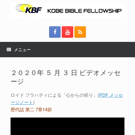
メニュー
２０２０年 ５ 月 ３ 日 ビデオメッセ
ージ
ロイド フラハティによる「心からの祈り」(
PDF メッセ
ージノート
)
歴代誌 第二 7章14節