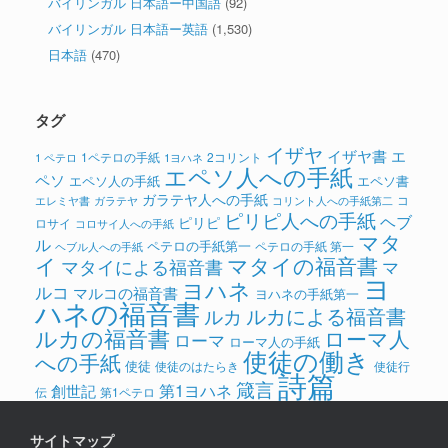
バイリンガル 日本語ー中国語
(92)
バイリンガル 日本語ー英語
(1,530)
日本語
(470)
タグ
イザヤ
イザヤ書
エ
1ペテロの手紙
2コリント
1 ペテロ
1ヨハネ
エペソ人への手紙
ペソ
エペソ人の手紙
エペソ書
ガラテヤ人への手紙
コ
ガラテヤ
コリント人への手紙第二
エレミヤ書
ピリピ人への手紙
ヘブ
ピリピ
ロサイ
コロサイ人への手紙
マタ
ル
ペテロの手紙第一
ペテロの手紙 第一
ヘブル人への手紙
イ
マタイの福音書
マタイによる福音書
マ
ヨ
ヨハネ
ルコ
マルコの福音書
ヨハネの手紙第一
ハネの福音書
ルカによる福音書
ルカ
ルカの福音書
ローマ人
ローマ
ローマ人の手紙
使徒の働き
への手紙
使徒
使徒のはたらき
使徒行
詩篇
箴言
第1ヨハネ
創世記
伝
第1ペテロ
サイトマップ