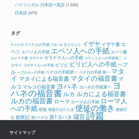
バイリンガル 日本語ー英語
(1,530)
日本語
(470)
タグ
イザヤ
イザヤ書
エ
1ペテロの手紙
2コリント
1 ペテロ
1ヨハネ
エペソ人への手紙
ペソ
エペソ人の手紙
エペソ書
ガラテヤ人への手紙
コ
ガラテヤ
コリント人への手紙第二
エレミヤ書
ピリピ人への手紙
ヘブ
ピリピ
ロサイ
コロサイ人への手紙
マタ
ル
ペテロの手紙第一
ペテロの手紙 第一
ヘブル人への手紙
イ
マタイの福音書
マタイによる福音書
マ
ヨ
ヨハネ
ルコ
マルコの福音書
ヨハネの手紙第一
ハネの福音書
ルカによる福音書
ルカ
ルカの福音書
ローマ人
ローマ
ローマ人の手紙
使徒の働き
への手紙
使徒
使徒のはたらき
使徒行
詩篇
箴言
第1ヨハネ
創世記
伝
第1ペテロ
サイトマップ