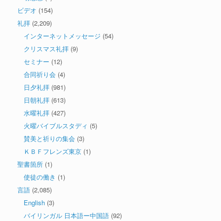
ビデオ
(154)
礼拝
(2,209)
インターネットメッセージ
(54)
クリスマス礼拝
(9)
セミナー
(12)
合同祈り会
(4)
日夕礼拝
(981)
日朝礼拝
(613)
水曜礼拝
(427)
火曜バイブルスタディ
(5)
賛美と祈りの集会
(3)
ＫＢＦフレンズ東京
(1)
聖書箇所
(1)
使徒の働き
(1)
言語
(2,085)
English
(3)
バイリンガル 日本語ー中国語
(92)