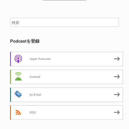
Podcastを登録
Apple Podcasts
Android
by Email
RSS