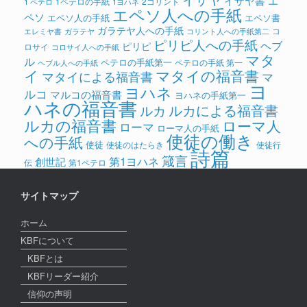
イザヤ書
エ
1ペテロの手紙
2コリント
1 ペテロ
1ヨハネ
エペソ人への手紙
ペソ
エペソ人の手紙
エペソ書
ガラテヤ人への手紙
コ
ガラテヤ
コリント人への手紙第二
エレミヤ書
ピリピ人への手紙
ヘブ
ピリピ
ロサイ
コロサイ人への手紙
マタ
ル
ペテロの手紙第一
ペテロの手紙 第一
ヘブル人への手紙
イ
マタイの福音書
マタイによる福音書
マ
ヨ
ヨハネ
ルコ
マルコの福音書
ヨハネの手紙第一
ハネの福音書
ルカによる福音書
ルカ
ルカの福音書
ローマ人
ローマ
ローマ人の手紙
使徒の働き
への手紙
使徒
使徒のはたらき
使徒行
詩篇
箴言
第1ヨハネ
創世記
伝
第1ペテロ
サイトマップ
ホーム
KBFについて
KBFとは
KBFリーダー紹介
信仰の声明