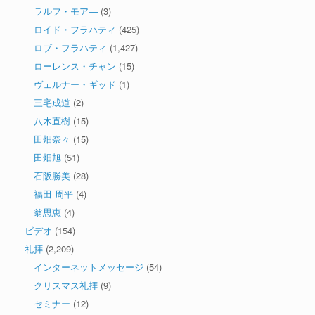
ラルフ・モア―
(3)
ロイド・フラハティ
(425)
ロブ・フラハティ
(1,427)
ローレンス・チャン
(15)
ヴェルナー・ギッド
(1)
三宅成道
(2)
八木直樹
(15)
田畑奈々
(15)
田畑旭
(51)
石阪勝美
(28)
福田 周平
(4)
翁思恵
(4)
ビデオ
(154)
礼拝
(2,209)
インターネットメッセージ
(54)
クリスマス礼拝
(9)
セミナー
(12)