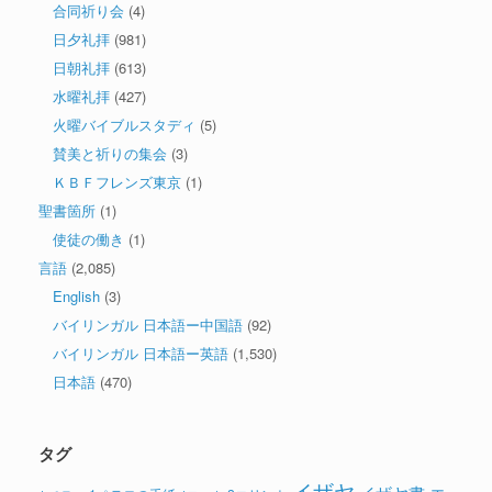
合同祈り会
(4)
日夕礼拝
(981)
日朝礼拝
(613)
水曜礼拝
(427)
火曜バイブルスタディ
(5)
賛美と祈りの集会
(3)
ＫＢＦフレンズ東京
(1)
聖書箇所
(1)
使徒の働き
(1)
言語
(2,085)
English
(3)
バイリンガル 日本語ー中国語
(92)
バイリンガル 日本語ー英語
(1,530)
日本語
(470)
タグ
イザヤ