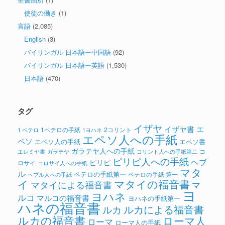
使徒の働き
(1)
言語
(2,085)
English
(3)
バイリンガル 日本語ー中国語
(92)
バイリンガル 日本語ー英語
(1,530)
日本語
(470)
タグ
イザヤ
イザヤ書
エ
1ペテロの手紙
2コリント
1 ペテロ
1ヨハネ
エペソ人への手紙
ペソ
エペソ人の手紙
エペソ書
ガラテヤ人への手紙
コ
ガラテヤ
コリント人への手紙第二
エレミヤ書
ピリピ人への手紙
ヘブ
ピリピ
ロサイ
コロサイ人への手紙
マタ
ル
ペテロの手紙第一
ペテロの手紙 第一
ヘブル人への手紙
イ
マタイの福音書
マタイによる福音書
マ
ヨ
ヨハネ
ルコ
マルコの福音書
ヨハネの手紙第一
ハネの福音書
ルカによる福音書
ルカ
ルカの福音書
ローマ人
ローマ
ローマ人の手紙