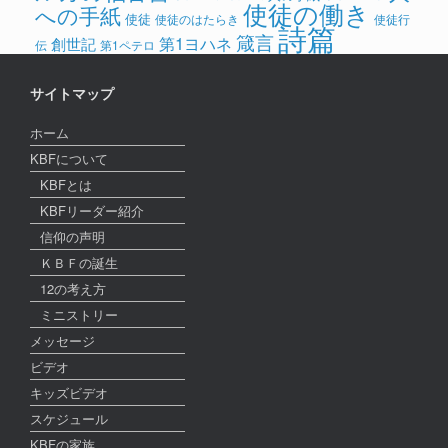
使徒の働き
への手紙
使徒
使徒のはたらき
使徒行
詩篇
箴言
第1ヨハネ
創世記
伝
第1ペテロ
サイトマップ
ホーム
KBFについて
KBFとは
KBFリーダー紹介
信仰の声明
ＫＢＦの誕生
12の考え方
ミニストリー
メッセージ
ビデオ
キッズビデオ
スケジュール
KBFの家族