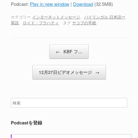
プ
Podcast:
Play in new window
|
Download
(32.5MB)
レ
ー
カテゴリー
インターネットメッセージ
、
バイリンガル 日本語ー
英語
、
ロイド・フラハティ
タグ
ヤコブの手紙
.
ヤ
ー
投稿ナビゲーション
←
KBF フ…
12月27日ビデオメッセージ
→
Podcastを登録