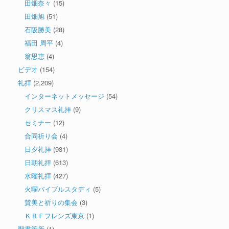
田畑奈々
(15)
田畑旭
(51)
石阪勝美
(28)
福田 周平
(4)
翁思恵
(4)
ビデオ
(154)
礼拝
(2,209)
インターネットメッセージ
(54)
クリスマス礼拝
(9)
セミナー
(12)
合同祈り会
(4)
日夕礼拝
(981)
日朝礼拝
(613)
水曜礼拝
(427)
火曜バイブルスタディ
(5)
賛美と祈りの集会
(3)
ＫＢＦフレンズ東京
(1)
聖書箇所
(1)