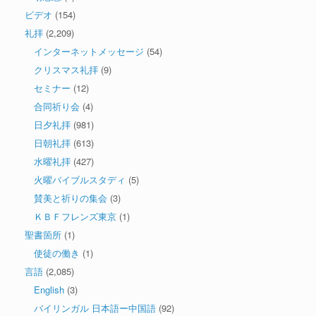
ビデオ
(154)
礼拝
(2,209)
インターネットメッセージ
(54)
クリスマス礼拝
(9)
セミナー
(12)
合同祈り会
(4)
日夕礼拝
(981)
日朝礼拝
(613)
水曜礼拝
(427)
火曜バイブルスタディ
(5)
賛美と祈りの集会
(3)
ＫＢＦフレンズ東京
(1)
聖書箇所
(1)
使徒の働き
(1)
言語
(2,085)
English
(3)
バイリンガル 日本語ー中国語
(92)