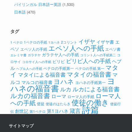
バイリンガル 日本語ー英語
(1,530)
日本語
(470)
タグ
イザヤ
イザヤ書
エ
1ペテロの手紙
2コリント
1 ペテロ
1ヨハネ
エペソ人への手紙
ペソ
エペソ人の手紙
エペソ書
ガラテヤ人への手紙
コ
ガラテヤ
コリント人への手紙第二
エレミヤ書
ピリピ人への手紙
ヘブ
ピリピ
ロサイ
コロサイ人への手紙
マタ
ル
ペテロの手紙第一
ペテロの手紙 第一
ヘブル人への手紙
イ
マタイの福音書
マタイによる福音書
マ
ヨ
ヨハネ
ルコ
マルコの福音書
ヨハネの手紙第一
ハネの福音書
ルカによる福音書
ルカ
ルカの福音書
ローマ人
ローマ
ローマ人の手紙
使徒の働き
への手紙
使徒
使徒のはたらき
使徒行
詩篇
箴言
第1ヨハネ
創世記
伝
第1ペテロ
サイトマップ