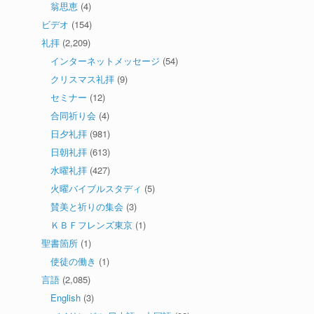
翁思恵
(4)
ビデオ
(154)
礼拝
(2,209)
インターネットメッセージ
(54)
クリスマス礼拝
(9)
セミナー
(12)
合同祈り会
(4)
日夕礼拝
(981)
日朝礼拝
(613)
水曜礼拝
(427)
火曜バイブルスタディ
(5)
賛美と祈りの集会
(3)
ＫＢＦフレンズ東京
(1)
聖書箇所
(1)
使徒の働き
(1)
言語
(2,085)
English
(3)