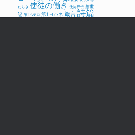
使徒の働き
創世
たらき
使徒行伝
詩篇
箴言
第1ヨハネ
記
第1ペテロ