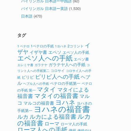
バイリンガル 日本語ー中国語
(92)
バイリンガル 日本語ー英語
(1,530)
日本語
(470)
タグ
イ
1ペテロの手紙
2コリント
1 ペテロ
1ヨハネ
ザヤ
イザヤ書
エペソ
エペソ人の手紙
エペソ人への手紙
エペソ書
ガラテヤ人への手紙
ガラテヤ
コ
エレミヤ書
コロサイ
リント人への手紙第二
コロサイ人への手
ピリピ人への手紙
ヘブ
ピリピ
紙
ル
ペテロの手紙第一
ペテロ
ヘブル人への手紙
マタイ
マタイによる
の手紙 第一
マタイの福音書
福音書
マル
ヨハネ
コ
マルコの福音書
ヨハネの
ヨハネの福音書
手紙第一
ルカ
ルカによる福音書
ルカ
の福音書
ローマ
ローマ人の手紙
ローマ人への手紙
使徒
使徒のは