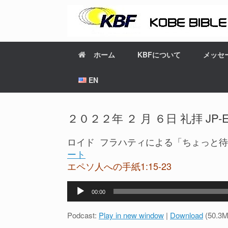
ホーム
KBFについて
メッセ
EN
２０２２年 ２ 月 ６日 礼拝 JP-EN b
ロイド フラハティによる「ちょっと待っ
ート
エペソ人への手紙1:15-23
音
00:00
声
プ
Podcast:
Play in new window
|
Download
(50.3M
レ