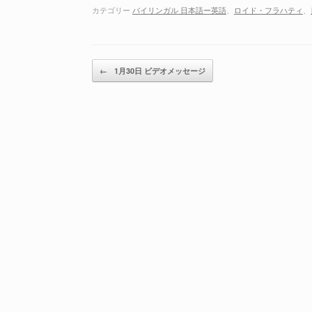
ー
カテゴリー
バイリンガル 日本語ー英語
、
ロイド・フラハティ
、
ヤ
ー
投稿ナビゲーション
←
1月30日 ビデオメッセージ