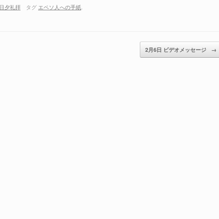
日夕礼拝
タグ
エペソ人への手紙
.
ム
調
節
に
2月6日 ビデオメッセージ
→
は
上
下
矢
印
キ
ー
を
使
っ
て
く
だ
さ
い。