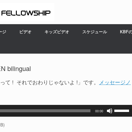
ージ
ビデオ
キッズビデオ
スケジュール
KBF
ilingual
て ! それでおわりじゃないよ !」です。
メッセージノ
ボ
00:00
リ
ュ
B)
ー