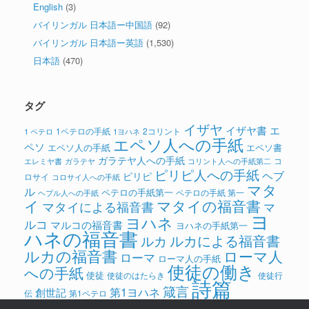
English
(3)
バイリンガル 日本語ー中国語
(92)
バイリンガル 日本語ー英語
(1,530)
日本語
(470)
タグ
イザヤ
イザヤ書
エ
1ペテロの手紙
2コリント
1 ペテロ
1ヨハネ
エペソ人への手紙
ペソ
エペソ人の手紙
エペソ書
ガラテヤ人への手紙
コ
ガラテヤ
コリント人への手紙第二
エレミヤ書
ピリピ人への手紙
ヘブ
ピリピ
ロサイ
コロサイ人への手紙
マタ
ル
ペテロの手紙第一
ペテロの手紙 第一
ヘブル人への手紙
イ
マタイの福音書
マタイによる福音書
マ
ヨ
ヨハネ
ルコ
マルコの福音書
ヨハネの手紙第一
ハネの福音書
ルカによる福音書
ルカ
ルカの福音書
ローマ人
ローマ
ローマ人の手紙
使徒の働き
への手紙
使徒
使徒のはたらき
使徒行
詩篇
箴言
第1ヨハネ
創世記
伝
第1ペテロ