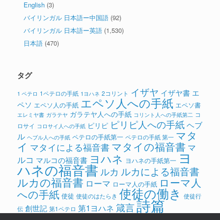
English
(3)
バイリンガル 日本語ー中国語
(92)
バイリンガル 日本語ー英語
(1,530)
日本語
(470)
タグ
イザヤ
イザヤ書
エ
1ペテロの手紙
2コリント
1 ペテロ
1ヨハネ
エペソ人への手紙
ペソ
エペソ人の手紙
エペソ書
ガラテヤ人への手紙
コ
ガラテヤ
コリント人への手紙第二
エレミヤ書
ピリピ人への手紙
ヘブ
ピリピ
ロサイ
コロサイ人への手紙
マタ
ル
ペテロの手紙第一
ペテロの手紙 第一
ヘブル人への手紙
イ
マタイの福音書
マタイによる福音書
マ
ヨ
ヨハネ
ルコ
マルコの福音書
ヨハネの手紙第一
ハネの福音書
ルカによる福音書
ルカ
ルカの福音書
ローマ人
ローマ
ローマ人の手紙
使徒の働き
への手紙
使徒
使徒のはたらき
使徒行
詩篇
箴言
第1ヨハネ
創世記
伝
第1ペテロ