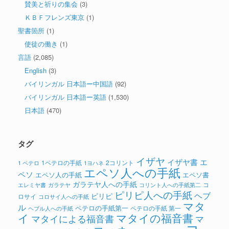
賛美と祈りの集会
(3)
ＫＢＦフレンズ東京
(1)
聖書箇所
(1)
使徒の働き
(1)
言語
(2,085)
English
(3)
バイリンガル 日本語ー中国語
(92)
バイリンガル 日本語ー英語
(1,530)
日本語
(470)
タグ
イザヤ
イザヤ書
エ
1ペテロの手紙
2コリント
1 ペテロ
1ヨハネ
エペソ人への手紙
ペソ
エペソ人の手紙
エペソ書
ガラテヤ人への手紙
コ
ガラテヤ
コリント人への手紙第二
エレミヤ書
ピリピ人への手紙
ヘブ
ピリピ
ロサイ
コロサイ人への手紙
マタ
ル
ペテロの手紙第一
ペテロの手紙 第一
ヘブル人への手紙
イ
マタイの福音書
マタイによる福音書
マ