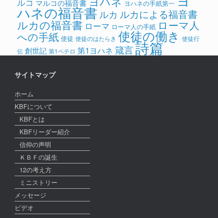
ヨ
ヨハネ
ルコ
マルコの福音書
ヨハネの手紙第一
ハネの福音書
ルカによる福音書
ルカ
ルカの福音書
ローマ人
ローマ
ローマ人の手紙
使徒の働き
への手紙
使徒
使徒のはたらき
使徒行
詩篇
箴言
第1ヨハネ
創世記
伝
第1ペテロ
サイトマップ
ホーム
KBFについて
KBFとは
KBFリーダー紹介
信仰の声明
ＫＢＦの誕生
12の考え方
ミニストリー
メッセージ
ビデオ