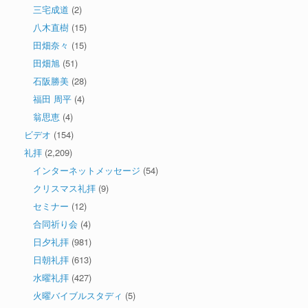
三宅成道
(2)
八木直樹
(15)
田畑奈々
(15)
田畑旭
(51)
石阪勝美
(28)
福田 周平
(4)
翁思恵
(4)
ビデオ
(154)
礼拝
(2,209)
インターネットメッセージ
(54)
クリスマス礼拝
(9)
セミナー
(12)
合同祈り会
(4)
日夕礼拝
(981)
日朝礼拝
(613)
水曜礼拝
(427)
火曜バイブルスタディ
(5)