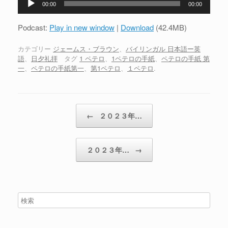
00:00
00:00
声
プ
Podcast:
Play in new window
|
Download
(42.4MB)
レ
ー
カテゴリー
ジェームス・ブラウン
、
バイリンガル 日本語ー英
語
、
日夕礼拝
タグ
1 ペテロ
、
1ペテロの手紙
、
ペテロの手紙 第
ヤ
一
、
ペテロの手紙第一
、
第1ペテロ
、
１ペテロ
.
ー
投稿ナビゲーション
←
２０２３年…
２０２３年…
→