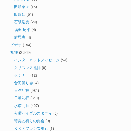
田畑奈々
(15)
田畑旭
(51)
石阪勝美
(28)
福田 周平
(4)
翁思恵
(4)
ビデオ
(154)
礼拝
(2,209)
インターネットメッセージ
(54)
クリスマス礼拝
(9)
セミナー
(12)
合同祈り会
(4)
日夕礼拝
(981)
日朝礼拝
(613)
水曜礼拝
(427)
火曜バイブルスタディ
(5)
賛美と祈りの集会
(3)
ＫＢＦフレンズ東京
(1)