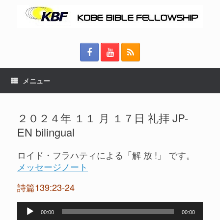
メニュー
２０２４年 １１ 月 １７日 礼拝 JP-
EN bilingual
ロイド・フラハティによる「解 放 !」 です。
メッセージノート
詩篇139:23-24
音
00:00
00:00
声