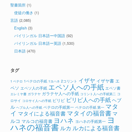
聖書箇所
(1)
使徒の働き
(1)
言語
(2,085)
English
(3)
バイリンガル 日本語ー中国語
(92)
バイリンガル 日本語ー英語
(1,530)
日本語
(470)
タグ
イザヤ
イザヤ書
エ
1ペテロの手紙
2コリント
1 ペテロ
1ヨハネ
エペソ人への手紙
ペソ
エペソ人の手紙
エペソ書
ガラテヤ人への手紙
コ
ガラテヤ
コリント人への手紙第二
エレミヤ書
ピリピ人への手紙
ヘブ
ピリピ
ロサイ
コロサイ人への手紙
マタ
ル
ペテロの手紙第一
ペテロの手紙 第一
ヘブル人への手紙
イ
マタイの福音書
マタイによる福音書
マ
ヨ
ヨハネ
ルコ
マルコの福音書
ヨハネの手紙第一
ハネの福音書
ルカによる福音書
ルカ