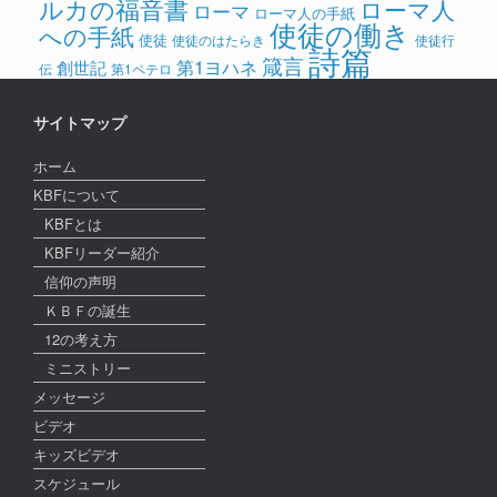
ルカの福音書
ローマ人
ローマ
ローマ人の手紙
使徒の働き
への手紙
使徒
使徒のはたらき
使徒行
詩篇
箴言
第1ヨハネ
創世記
伝
第1ペテロ
サイトマップ
ホーム
KBFについて
KBFとは
KBFリーダー紹介
信仰の声明
ＫＢＦの誕生
12の考え方
ミニストリー
メッセージ
ビデオ
キッズビデオ
スケジュール