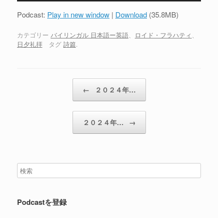
プ
Podcast:
Play in new window
|
Download
(35.8MB)
レ
ー
カテゴリー
バイリンガル 日本語ー英語
、
ロイド・フラハティ
、
日夕礼拝
タグ
詩篇
.
ヤ
ー
投稿ナビゲーション
←
２０２４年…
２０２４年…
→
Podcastを登録