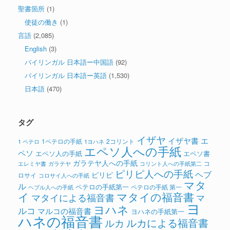
聖書箇所
(1)
使徒の働き
(1)
言語
(2,085)
English
(3)
バイリンガル 日本語ー中国語
(92)
バイリンガル 日本語ー英語
(1,530)
日本語
(470)
タグ
イザヤ
イザヤ書
エ
1ペテロの手紙
2コリント
1 ペテロ
1ヨハネ
エペソ人への手紙
ペソ
エペソ人の手紙
エペソ書
ガラテヤ人への手紙
コ
ガラテヤ
コリント人への手紙第二
エレミヤ書
ピリピ人への手紙
ヘブ
ピリピ
ロサイ
コロサイ人への手紙
マタ
ル
ペテロの手紙第一
ペテロの手紙 第一
ヘブル人への手紙
イ
マタイの福音書
マタイによる福音書
マ
ヨ
ヨハネ
ルコ
マルコの福音書
ヨハネの手紙第一
ハネの福音書
ルカによる福音書
ルカ