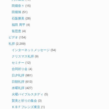
田畑奈々
(15)
田畑旭
(51)
石阪勝美
(28)
福田 周平
(4)
翁思恵
(4)
ビデオ
(154)
礼拝
(2,209)
インターネットメッセージ
(54)
クリスマス礼拝
(9)
セミナー
(12)
合同祈り会
(4)
日夕礼拝
(981)
日朝礼拝
(613)
水曜礼拝
(427)
火曜バイブルスタディ
(5)
賛美と祈りの集会
(3)
ＫＢＦフレンズ東京
(1)