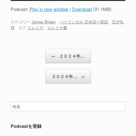
プ
Podcast:
Play in new window
|
Download
(31.1MB)
レ
ー
カテゴリー
James Brown
、
バイリンガル 日本語ー英語
、
日夕礼
拝
タグ
エレミヤ
、
エレミヤ書
.
ヤ
ー
投稿ナビゲーション
←
２０２４年…
２０２４年…
→
Podcastを登録