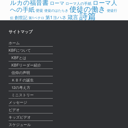
ルカの福音書
ローマ人
ローマ
ローマ人の手紙
使徒の働き
への手紙
使徒
使徒のはたらき
使徒行
詩篇
箴言
第1ヨハネ
創世記
伝
第1ペテロ
サイトマップ
ホーム
KBFについて
KBFとは
KBFリーダー紹介
信仰の声明
ＫＢＦの誕生
12の考え方
ミニストリー
メッセージ
ビデオ
キッズビデオ
スケジュール