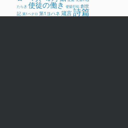
使徒の働き
創世
たらき
使徒行伝
詩篇
箴言
第1ヨハネ
記
第1ペテロ