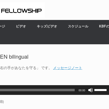
ージ
ビデオ
キッズビデオ
スケジュール
KBF
bilingual
の右の手があなたを守る」 です。
メッセージノート
ボ
00:00
リ
ュ
B)
ー