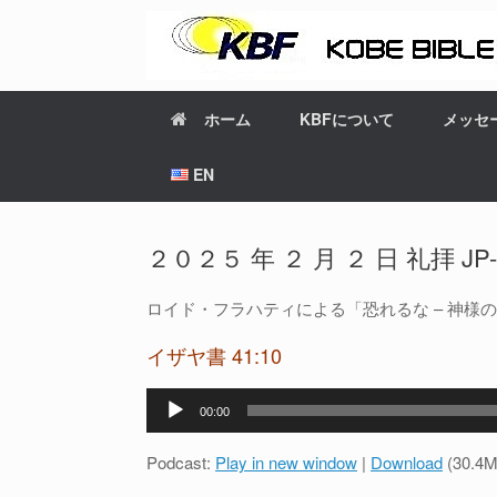
ホーム
KBFについて
メッセ
EN
２０２５ 年 ２ 月 ２ 日 礼拝 JP-EN 
ロイド・フラハティによる「恐れるな – 神様
イザヤ書 41:10
音
00:00
声
プ
Podcast:
Play in new window
|
Download
(30.4M
レ