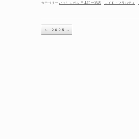
ー
カテゴリー
バイリンガル 日本語ー英語
、
ロイド・フラハティ
、
ヤ
ー
投稿ナビゲーション
←
２０２５ …