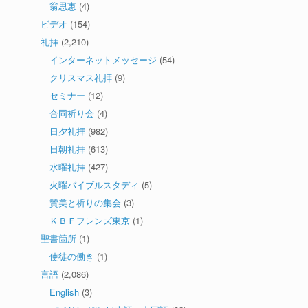
翁思恵
(4)
ビデオ
(154)
礼拝
(2,210)
インターネットメッセージ
(54)
クリスマス礼拝
(9)
セミナー
(12)
合同祈り会
(4)
日夕礼拝
(982)
日朝礼拝
(613)
水曜礼拝
(427)
火曜バイブルスタディ
(5)
賛美と祈りの集会
(3)
ＫＢＦフレンズ東京
(1)
聖書箇所
(1)
使徒の働き
(1)
言語
(2,086)
English
(3)