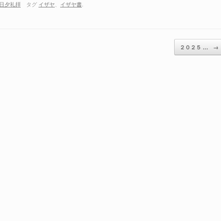
日夕礼拝
タグ
イザヤ
、
イザヤ書
.
ム
調
節
に
２０２５ …
→
は
上
下
矢
印
キ
ー
を
使
っ
て
く
だ
さ
い。