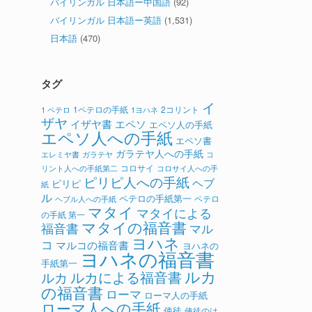
バイリンガル 日本語ー中国語
(92)
バイリンガル 日本語ー英語
(1,531)
日本語
(470)
タグ
イ
1ペテロの手紙
2コリント
1 ペテロ
1ヨハネ
ザヤ
イザヤ書
エペソ
エペソ人の手紙
エペソ人への手紙
エペソ書
ガラテヤ人への手紙
ガラテヤ
コ
エレミヤ書
コロサイ
リント人への手紙第二
コロサイ人への手
ピリピ人への手紙
ヘブ
ピリピ
紙
ル
ペテロの手紙第一
ペテロ
ヘブル人への手紙
マタイ
マタイによる
の手紙 第一
マタイの福音書
福音書
マル
ヨハネ
コ
マルコの福音書
ヨハネの
ヨハネの福音書
手紙第一
ルカ
ルカによる福音書
ルカ
の福音書
ローマ
ローマ人の手紙
ローマ人への手紙
使徒
使徒のは