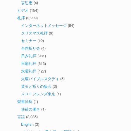
翁思恵
(4)
ビデオ
(154)
礼拝
(2,209)
インターネットメッセージ
(54)
クリスマス礼拝
(9)
セミナー
(12)
合同祈り会
(4)
日夕礼拝
(981)
日朝礼拝
(613)
水曜礼拝
(427)
火曜バイブルスタディ
(5)
賛美と祈りの集会
(3)
ＫＢＦフレンズ東京
(1)
聖書箇所
(1)
使徒の働き
(1)
言語
(2,085)
English
(3)