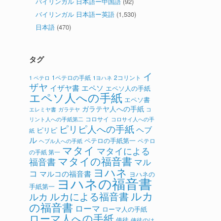
バイリンガル 日本語ー中国語
(92)
バイリンガル 日本語ー英語
(1,530)
日本語
(470)
タグ
イ
1ペテロの手紙
2コリント
1 ペテロ
1ヨハネ
ザヤ
イザヤ書
エペソ
エペソ人の手紙
エペソ人への手紙
エペソ書
ガラテヤ人への手紙
ガラテヤ
コ
エレミヤ書
コロサイ
リント人への手紙第二
コロサイ人への手
ピリピ人への手紙
ヘブ
ピリピ
紙
ル
ペテロの手紙第一
ペテロ
ヘブル人への手紙
マタイ
マタイによる
の手紙 第一
マタイの福音書
福音書
マル
ヨハネ
コ
マルコの福音書
ヨハネの
ヨハネの福音書
手紙第一
ルカ
ルカによる福音書
ルカ
の福音書
ローマ
ローマ人の手紙
ローマ人への手紙
使徒
使徒のは