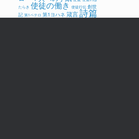
使徒の働き
創世
たらき
使徒行伝
詩篇
箴言
第1ヨハネ
記
第1ペテロ