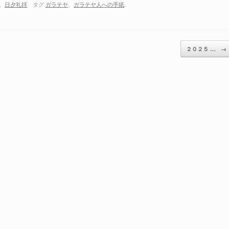
、
日夕礼拝
タグ
ガラテヤ
、
ガラテヤ人への手紙
.
ム
調
節
に
２０２５ …
→
は
上
下
矢
印
キ
ー
を
使
っ
て
く
だ
さ
い。