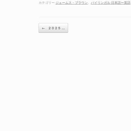
ー
カテゴリー
ジェームス・ブラウン
、
バイリンガル 日本語ー英語
ヤ
ー
投稿ナビゲーション
←
２０２５ …