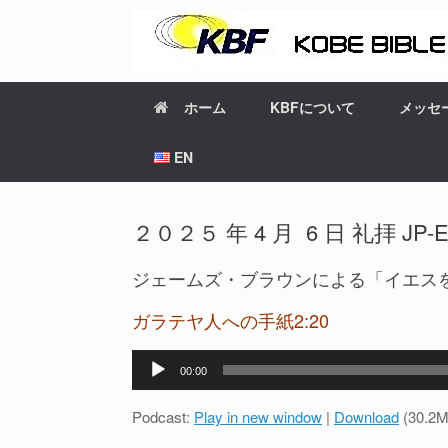
ホーム
KBFについて
メッセ
EN
２０２５ 年 4 月 6 日 礼拝 JP-EN 
ジェームズ・ブラウンによる「イエス
ガラテヤ人への手紙2:20
音
00:00
声
プ
Podcast:
Play in new window
|
Download
(30.2M
レ