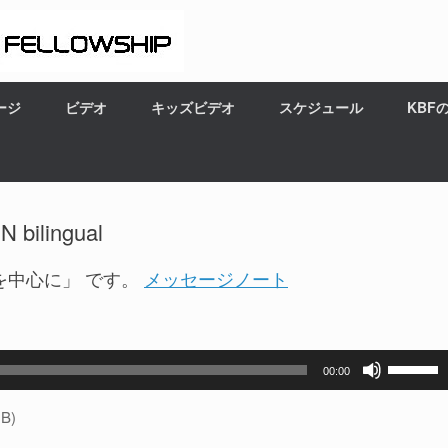
ージ
ビデオ
キッズビデオ
スケジュール
KBF
bilingual
を中心に」 です。
メッセージノート
ボ
00:00
リ
ュ
B)
ー