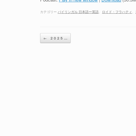
カテゴリー
バイリンガル 日本語ー英語
、
ロイド・フラハティ
、
投稿ナビゲーション
←
２０２５ …