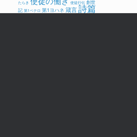
使徒の働き
創世
たらき
使徒行伝
詩篇
箴言
第1ヨハネ
記
第1ペテロ