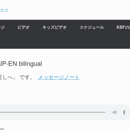
ージ
ビデオ
キッズビデオ
スケジュール
KBF
N bilingual
証しへ」 です。
メッセージノート
B)