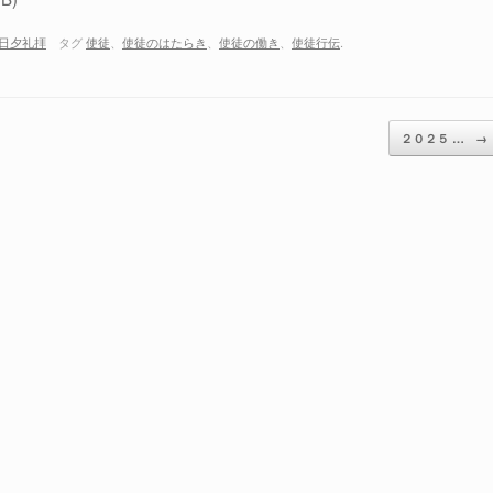
日夕礼拝
タグ
使徒
、
使徒のはたらき
、
使徒の働き
、
使徒行伝
.
２０２５ …
→