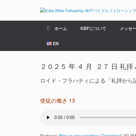
ホーム
KBFについて
メッセ
EN
２０２５ 年 ４ 月 ２７ 日 礼拝 JP-E
ロイド・フラハティによる「礼拝から
使徒の働き 13
Podcast:
Play in new window
|
Download
(30.3M