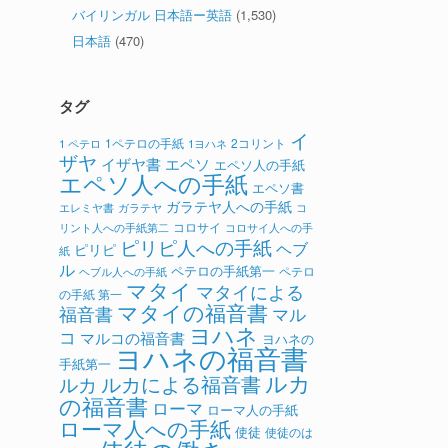
バイリンガル 日本語ー英語
(1,530)
日本語
(470)
タグ
イ
1ペテロの手紙
2コリント
1 ペテロ
1ヨハネ
ザヤ
イザヤ書
エペソ
エペソ人の手紙
エペソ人への手紙
エペソ書
ガラテヤ人への手紙
ガラテヤ
コ
エレミヤ書
コロサイ
リント人への手紙第二
コロサイ人への手
ピリピ人への手紙
ヘブ
ピリピ
紙
ル
ペテロの手紙第一
ペテロ
ヘブル人への手紙
マタイ
マタイによる
の手紙 第一
マタイの福音書
福音書
マル
ヨハネ
コ
マルコの福音書
ヨハネの
ヨハネの福音書
手紙第一
ルカ
ルカによる福音書
ルカ
の福音書
ローマ
ローマ人の手紙
ローマ人への手紙
使徒
使徒のは