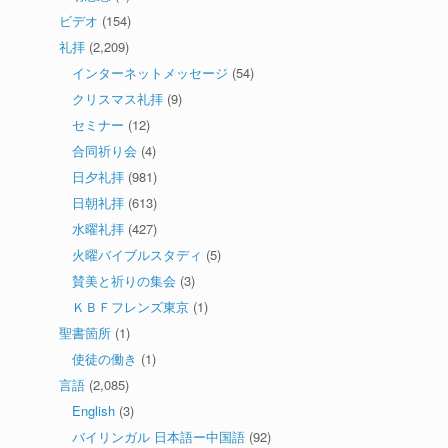
ビデオ
(154)
礼拝
(2,209)
インターネットメッセージ
(54)
クリスマス礼拝
(9)
セミナー
(12)
合同祈り会
(4)
日夕礼拝
(981)
日朝礼拝
(613)
水曜礼拝
(427)
火曜バイブルスタディ
(5)
賛美と祈りの集会
(3)
ＫＢＦフレンズ東京
(1)
聖書箇所
(1)
使徒の働き
(1)
言語
(2,085)
English
(3)
バイリンガル 日本語ー中国語
(92)