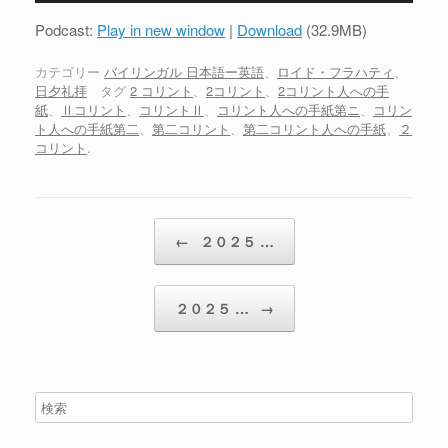
プ
Podcast:
Play in new window
|
Download
(32.9MB)
レ
ー
カテゴリー
バイリンガル 日本語ー英語
、
ロイド・フラハティ
、
日夕礼拝
タグ
2 コリント
、
2コリント
、
2コリント人への手
ヤ
紙
、
Ⅱコリント
、
コリントⅡ
、
コリント人への手紙第ニ
、
コリン
ー
ト人への手紙第二
、
第二コリント
、
第二コリント人への手紙
、
２
コリント
.
投稿ナビゲーション
←
２０２５ …
２０２５ …
→