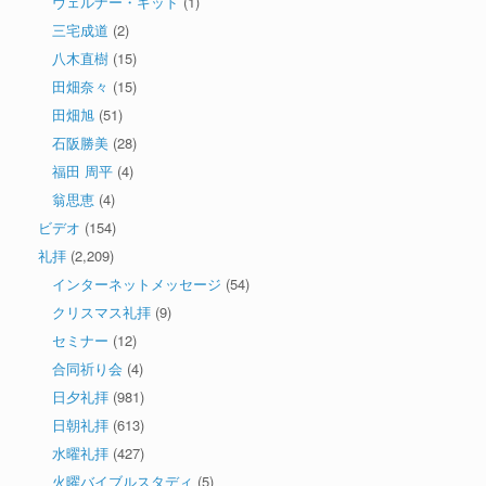
ヴェルナー・ギッド
(1)
三宅成道
(2)
八木直樹
(15)
田畑奈々
(15)
田畑旭
(51)
石阪勝美
(28)
福田 周平
(4)
翁思恵
(4)
ビデオ
(154)
礼拝
(2,209)
インターネットメッセージ
(54)
クリスマス礼拝
(9)
セミナー
(12)
合同祈り会
(4)
日夕礼拝
(981)
日朝礼拝
(613)
水曜礼拝
(427)
火曜バイブルスタディ
(5)