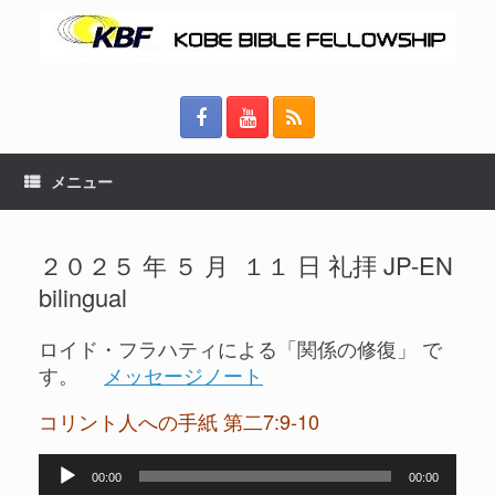
メニュー
２０２５ 年 ５ 月 １１ 日 礼拝 JP-EN
bilingual
ロイド・フラハティによる「関係の修復」 で
す。
メッセージノート
コリント人への手紙 第二7:9-10
音
00:00
00:00
声