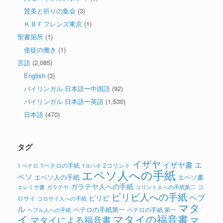
賛美と祈りの集会
(3)
ＫＢＦフレンズ東京
(1)
聖書箇所
(1)
使徒の働き
(1)
言語
(2,085)
English
(3)
バイリンガル 日本語ー中国語
(92)
バイリンガル 日本語ー英語
(1,530)
日本語
(470)
タグ
イザヤ
イザヤ書
エ
1ペテロの手紙
2コリント
1 ペテロ
1ヨハネ
エペソ人への手紙
ペソ
エペソ人の手紙
エペソ書
ガラテヤ人への手紙
コ
ガラテヤ
コリント人への手紙第二
エレミヤ書
ピリピ人への手紙
ヘブ
ピリピ
ロサイ
コロサイ人への手紙
マタ
ル
ペテロの手紙第一
ペテロの手紙 第一
ヘブル人への手紙
イ
マタイの福音書
マタイによる福音書
マ