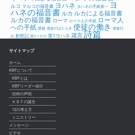
ヨ
ヨハネ
ルコ
マルコの福音書
ヨハネの手紙第一
ハネの福音書
ルカによる福音書
ルカ
ルカの福音書
ローマ人
ローマ
ローマ人の手紙
使徒の働き
への手紙
使徒
使徒のはたらき
使徒行
詩篇
箴言
第1ヨハネ
創世記
伝
第1ペテロ
サイトマップ
ホーム
KBFについて
KBFとは
KBFリーダー紹介
信仰の声明
ＫＢＦの誕生
12の考え方
ミニストリー
メッセージ
ビデオ