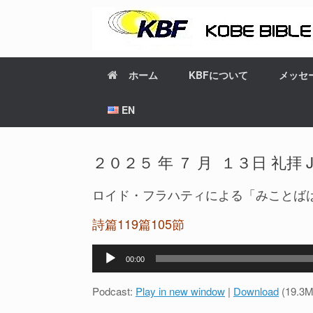
ホーム
KBFについて
メッセ
EN
２０２５ 年 ７ 月 １３日 礼拝 JP-E
ロイド・フラハティによる「みことば
詩篇119篇105節
音
00:00
声
プ
Podcast:
Play in new window
|
Download
(19.3M
レ