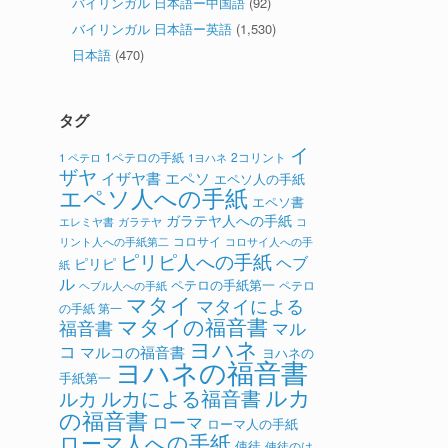
バイリンガル 日本語ー中国語
(92)
バイリンガル 日本語ー英語
(1,530)
日本語
(470)
タグ
イ
1ペテロの手紙
2コリント
1 ペテロ
1ヨハネ
ザヤ
イザヤ書
エペソ
エペソ人の手紙
エペソ人への手紙
エペソ書
ガラテヤ人への手紙
ガラテヤ
コ
エレミヤ書
コロサイ
リント人への手紙第二
コロサイ人への手
ピリピ人への手紙
ヘブ
ピリピ
紙
ル
ペテロの手紙第一
ペテロ
ヘブル人への手紙
マタイ
マタイによる
の手紙 第一
マタイの福音書
福音書
マル
ヨハネ
コ
マルコの福音書
ヨハネの
ヨハネの福音書
手紙第一
ルカ
ルカによる福音書
ルカ
の福音書
ローマ
ローマ人の手紙
ローマ人への手紙
使徒
使徒のは