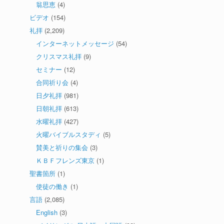
翁思恵
(4)
ビデオ
(154)
礼拝
(2,209)
インターネットメッセージ
(54)
クリスマス礼拝
(9)
セミナー
(12)
合同祈り会
(4)
日夕礼拝
(981)
日朝礼拝
(613)
水曜礼拝
(427)
火曜バイブルスタディ
(5)
賛美と祈りの集会
(3)
ＫＢＦフレンズ東京
(1)
聖書箇所
(1)
使徒の働き
(1)
言語
(2,085)
English
(3)