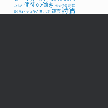
使徒の働き
創世
たらき
使徒行伝
詩篇
箴言
第1ヨハネ
記
第1ペテロ