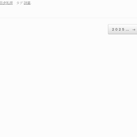
日夕礼拝
タグ
詩篇
.
ム
調
節
に
２０２５ …
→
は
上
下
矢
印
キ
ー
を
使
っ
て
く
だ
さ
い。