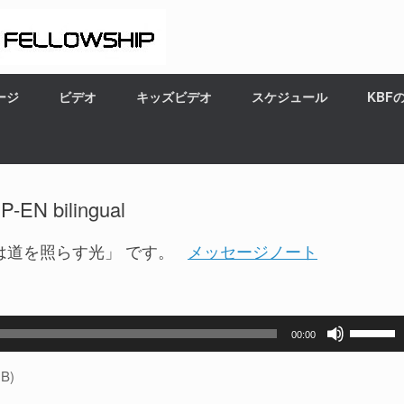
ージ
ビデオ
キッズビデオ
スケジュール
KBF
N bilingual
は道を照らす光」 です。
メッセージノート
ボ
00:00
リ
ュ
B)
ー