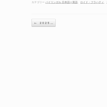
ー
カテゴリー
バイリンガル 日本語ー英語
、
ロイド・フラハティ
、
ヤ
ー
投稿ナビゲーション
←
２０２５ …