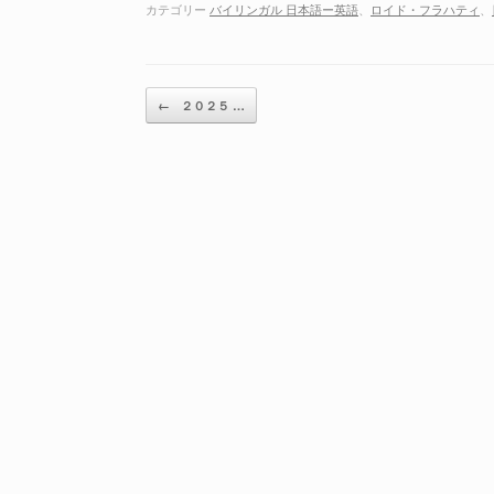
ー
カテゴリー
バイリンガル 日本語ー英語
、
ロイド・フラハティ
、
ヤ
ー
投稿ナビゲーション
←
２０２５ …