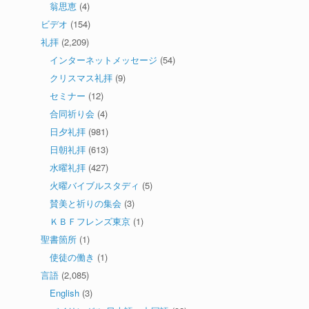
翁思恵
(4)
ビデオ
(154)
礼拝
(2,209)
インターネットメッセージ
(54)
クリスマス礼拝
(9)
セミナー
(12)
合同祈り会
(4)
日夕礼拝
(981)
日朝礼拝
(613)
水曜礼拝
(427)
火曜バイブルスタディ
(5)
賛美と祈りの集会
(3)
ＫＢＦフレンズ東京
(1)
聖書箇所
(1)
使徒の働き
(1)
言語
(2,085)
English
(3)