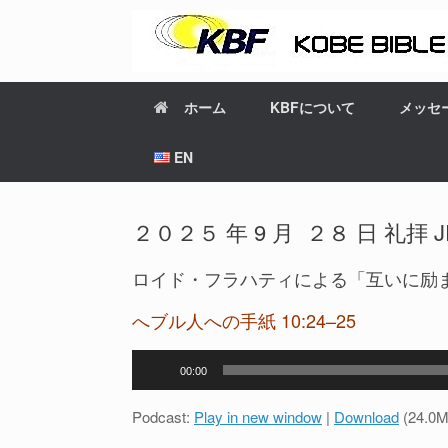
ホーム
KBFについて
メッセ
EN
２０２５ 年 9 月 ２８ 日 礼拝 JP-E
ロイド・フラハティによる「互いに励ま
へブル人への手紙 10:24–25
音
00:00
声
プ
Podcast:
Play in new window
|
Download
(24.0M
レ