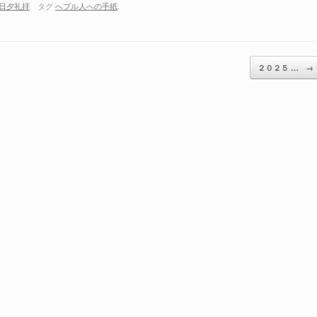
日夕礼拝
タグ
へブル人への手紙
.
ム
調
節
に
２０２５ …
→
は
上
下
矢
印
キ
ー
を
使
っ
て
く
だ
さ
い。