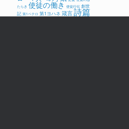
使徒の働き
創世
たらき
使徒行伝
詩篇
箴言
第1ヨハネ
記
第1ペテロ