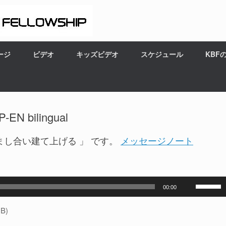
ージ
ビデオ
キッズビデオ
スケジュール
KBF
N bilingual
し合い建て上げる 」 です。
メッセージノート
ボ
00:00
リ
ュ
B)
ー