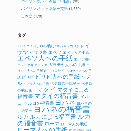
バイリンガル 日本語ー中国語
(92)
バイリンガル 日本語ー英語
(1,530)
日本語
(470)
タグ
イ
1ペテロの手紙
2コリント
1 ペテロ
1ヨハネ
ザヤ
イザヤ書
エペソ
エペソ人の手紙
エペソ人への手紙
エペソ書
ガラテヤ人への手紙
ガラテヤ
コ
エレミヤ書
コロサイ
リント人への手紙第二
コロサイ人への手
ピリピ人への手紙
ヘブ
ピリピ
紙
ル
ペテロの手紙第一
ペテロ
ヘブル人への手紙
マタイ
マタイによる
の手紙 第一
マタイの福音書
福音書
マル
ヨハネ
コ
マルコの福音書
ヨハネの
ヨハネの福音書
手紙第一
ルカ
ルカによる福音書
ルカ
の福音書
ローマ
ローマ人の手紙
ローマ人への手紙
使徒
使徒のは