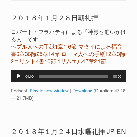
ー
２０１８年１月２８日朝礼拝
ロバート・フラハティによる「神様を追いかけ
る人」です。
ヘブル人への手紙1章1-6節 マタイによる福音
書6章36節25章14節 ローマ人への手紙12章3節
2コリント4書10節 1サムエル17章24節
音
00:00
00:00
声
プ
Podcast:
Play in new window
|
Download
(Duration: 47:18
レ
— 21.7MB)
ー
ヤ
ー
２０１８年１月２４日水曜礼拝 JP-EN