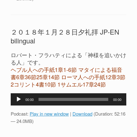
ー
ヤ
ー
２０１８年１月２８日夕礼拝 JP-EN
bilingual
ロバート・フラハティによる「神様を追いかけ
る人」です。
ヘブル人への手紙1章1-6節 マタイによる福音
書6章36節25章14節 ローマ人への手紙12章3節
2コリント4書10節 1サムエル17章24節
音
00:00
00:00
声
プ
Podcast:
Play in new window
|
Download
(Duration: 52:16
レ
— 24.0MB)
ー
ヤ