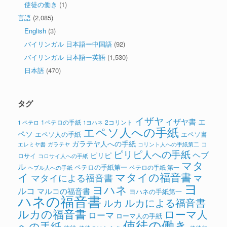
使徒の働き
(1)
言語
(2,085)
English
(3)
バイリンガル 日本語ー中国語
(92)
バイリンガル 日本語ー英語
(1,530)
日本語
(470)
タグ
イザヤ
イザヤ書
エ
1ペテロの手紙
2コリント
1 ペテロ
1ヨハネ
エペソ人への手紙
ペソ
エペソ人の手紙
エペソ書
ガラテヤ人への手紙
コ
ガラテヤ
コリント人への手紙第二
エレミヤ書
ピリピ人への手紙
ヘブ
ピリピ
ロサイ
コロサイ人への手紙
マタ
ル
ペテロの手紙第一
ペテロの手紙 第一
ヘブル人への手紙
イ
マタイの福音書
マタイによる福音書
マ
ヨ
ヨハネ
ルコ
マルコの福音書
ヨハネの手紙第一
ハネの福音書
ルカによる福音書
ルカ
ルカの福音書
ローマ人
ローマ
ローマ人の手紙
使徒の働き
への手紙