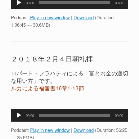
00:00
00:00
声
プ
Podcast:
Play in new window
|
Download
(Duration:
レ
1:06:45 — 30.6MB)
ー
ヤ
ー
２０１８年２月４日朝礼拝
ロバート・フラハティによる「富とお金の適切
な用い方」です。
ルカによる福音書16章1-13節
音
00:00
00:00
声
プ
Podcast:
Play in new window
|
Download
(Duration: 56:25
レ
— 25.9MB)