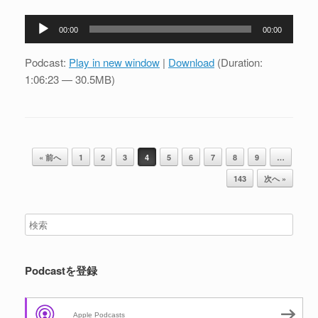
音
00:00
00:00
声
プ
Podcast:
Play in new window
|
Download
(Duration:
レ
1:06:23 — 30.5MB)
ー
ヤ
ー
投稿ナビゲーション
« 前へ
1
2
3
4
5
6
7
8
9
…
143
次へ »
Podcastを登録
Apple Podcasts