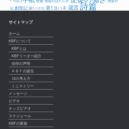
使徒
使徒のはたらき
使徒行
詩篇
箴言
第1ヨハネ
創世記
伝
第1ペテロ
サイトマップ
ホーム
KBFについて
KBFとは
KBFリーダー紹介
信仰の声明
ＫＢＦの誕生
12の考え方
ミニストリー
メッセージ
ビデオ
キッズビデオ
スケジュール
KBFの家族