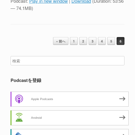
Podcast:
Play in new window
|
Download
(Duration: 53:56
レ
— 74.1MB)
ー
ヤ
ー
投稿ナビゲーション
« 前へ
1
2
3
4
5
6
Podcastを登録
Apple Podcasts
Android