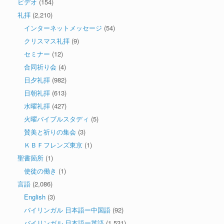
ビデオ
(154)
礼拝
(2,210)
インターネットメッセージ
(54)
クリスマス礼拝
(9)
セミナー
(12)
合同祈り会
(4)
日夕礼拝
(982)
日朝礼拝
(613)
水曜礼拝
(427)
火曜バイブルスタディ
(5)
賛美と祈りの集会
(3)
ＫＢＦフレンズ東京
(1)
聖書箇所
(1)
使徒の働き
(1)
言語
(2,086)
English
(3)
バイリンガル 日本語ー中国語
(92)
バイリンガル 日本語ー英語
(1,531)