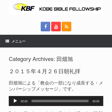
メニュー
Category Archives:
田畑旭
２０１５年４月２６日朝礼拝
田畑旭による「教会の一部になり成長する・メ
ンバーシップメッセージ」です。
音
00:00
00:00
声
プ