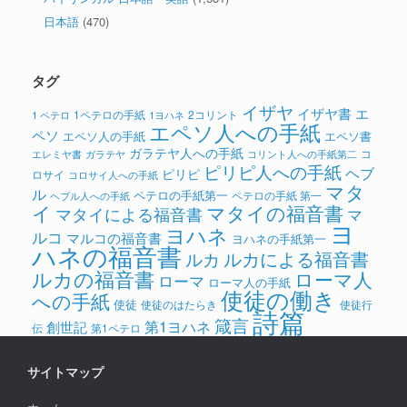
日本語
(470)
タグ
イザヤ
イザヤ書
エ
1ペテロの手紙
2コリント
1 ペテロ
1ヨハネ
エペソ人への手紙
ペソ
エペソ人の手紙
エペソ書
ガラテヤ人への手紙
コ
ガラテヤ
コリント人への手紙第二
エレミヤ書
ピリピ人への手紙
ヘブ
ピリピ
ロサイ
コロサイ人への手紙
マタ
ル
ペテロの手紙第一
ペテロの手紙 第一
ヘブル人への手紙
イ
マタイの福音書
マタイによる福音書
マ
ヨ
ヨハネ
ルコ
マルコの福音書
ヨハネの手紙第一
ハネの福音書
ルカによる福音書
ルカ
ルカの福音書
ローマ人
ローマ
ローマ人の手紙
使徒の働き
への手紙
使徒
使徒のはたらき
使徒行
詩篇
箴言
第1ヨハネ
創世記
伝
第1ペテロ
サイトマップ