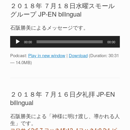
２０１８年 ７月１８日水曜スモール
グループ JP-EN bilingual
石阪勝美によるメッセージです。
音
00:00
00:00
声
プ
Podcast:
Play in new window
|
Download
(Duration: 30:31
レ
— 14.0MB)
ー
ヤ
ー
２０１８年 ７月１６日夕礼拝 JP-EN
bilingual
石阪勝美による「神様に明け渡し、導かれる人
生」です。
コロサイ2:6,7 ヨハネ15:12. 1ヨハネ1:9 2:1 ピ