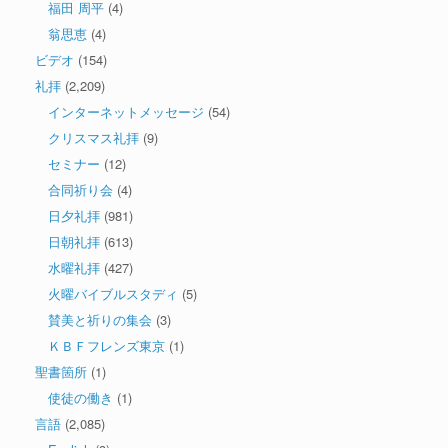
福田 周平
(4)
翁思恵
(4)
ビデオ
(154)
礼拝
(2,209)
インターネットメッセージ
(54)
クリスマス礼拝
(9)
セミナー
(12)
合同祈り会
(4)
日夕礼拝
(981)
日朝礼拝
(613)
水曜礼拝
(427)
火曜バイブルスタディ
(5)
賛美と祈りの集会
(3)
ＫＢＦフレンズ東京
(1)
聖書箇所
(1)
使徒の働き
(1)
言語
(2,085)