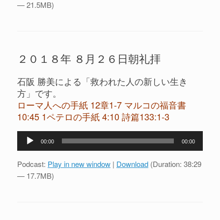
レ
— 21.5MB)
ー
ヤ
ー
２０１８年 ８月２６日朝礼拝
石阪 勝美による「救われた人の新しい生き
方」です。
ローマ人への手紙 12章1-7 マルコの福音書
10:45 1ペテロの手紙 4:10 詩篇133:1-3
音
00:00
00:00
声
プ
Podcast:
Play in new window
|
Download
(Duration: 38:29
レ
— 17.7MB)
ー
ヤ
ー