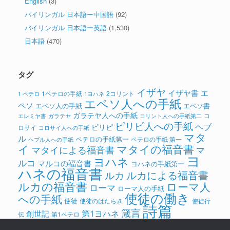
English
(3)
バイリンガル 日本語ー中国語
(92)
バイリンガル 日本語ー英語
(1,530)
日本語
(470)
タグ
イザヤ
イザヤ書
エ
1ペテロの手紙
2コリント
1 ペテロ
1ヨハネ
エペソ人への手紙
ペソ
エペソ人の手紙
エペソ書
ガラテヤ人への手紙
コ
ガラテヤ
コリント人への手紙第二
エレミヤ書
ピリピ人への手紙
ヘブ
ピリピ
ロサイ
コロサイ人への手紙
マタ
ル
ペテロの手紙第一
ペテロの手紙 第一
ヘブル人への手紙
イ
マタイの福音書
マタイによる福音書
マ
ヨ
ヨハネ
ルコ
マルコの福音書
ヨハネの手紙第一
ハネの福音書
ルカによる福音書
ルカ
ルカの福音書
ローマ人
ローマ
ローマ人の手紙
使徒の働き
への手紙
使徒
使徒のはたらき
使徒行
詩篇
箴言
第1ヨハネ
創世記
伝
第1ペテロ