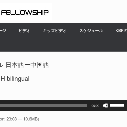
ージ
ビデオ
キッズビデオ
スケジュール
KBF
ル 日本語ー中国語
lingual
ボ
00:00
リ
ュ
ion: 23:08 — 10.6MB)
ー