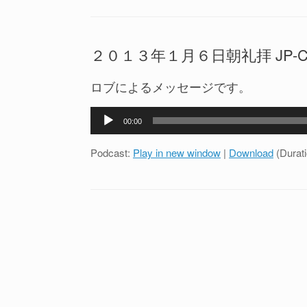
ー
ヤ
ー
２０１３年１月６日朝礼拝 JP-CH bi
ロブによるメッセージです。
音
00:00
声
プ
Podcast:
Play in new window
|
Download
(Durat
レ
ー
ヤ
ー
投稿ナビゲーション