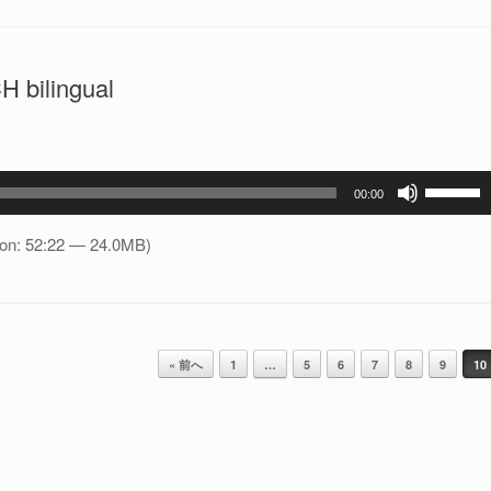
ム
調
節
lingual
に
は
上
下
ボ
矢
00:00
リ
印
ュ
ion: 52:22 — 24.0MB)
キ
ー
ー
ム
を
調
使
節
っ
« 前へ
1
…
5
6
7
8
9
10
に
て
は
く
上
だ
下
さ
矢
い。