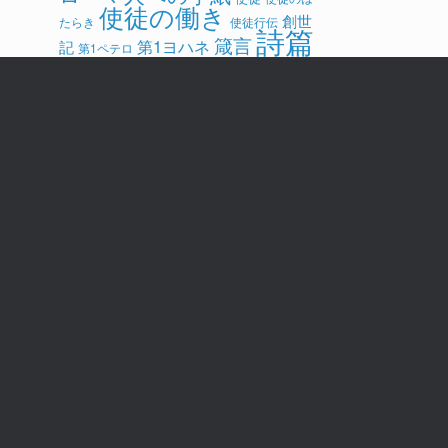
使徒の働き
創世
たらき
使徒行伝
詩篇
箴言
第1ヨハネ
記
第1ペテロ