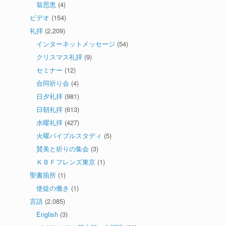
翁思恵
(4)
ビデオ
(154)
礼拝
(2,209)
インターネットメッセージ
(54)
クリスマス礼拝
(9)
セミナー
(12)
合同祈り会
(4)
日夕礼拝
(981)
日朝礼拝
(613)
水曜礼拝
(427)
火曜バイブルスタディ
(5)
賛美と祈りの集会
(3)
ＫＢＦフレンズ東京
(1)
聖書箇所
(1)
使徒の働き
(1)
言語
(2,085)
English
(3)