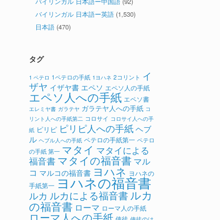
バイリンガル 日本語ー中国語
(92)
バイリンガル 日本語ー英語
(1,530)
日本語
(470)
タグ
イ
1ペテロの手紙
2コリント
1 ペテロ
1ヨハネ
ザヤ
イザヤ書
エペソ
エペソ人の手紙
エペソ人への手紙
エペソ書
ガラテヤ人への手紙
ガラテヤ
コ
エレミヤ書
コロサイ
リント人への手紙第二
コロサイ人への手
ピリピ人への手紙
ヘブ
ピリピ
紙
ル
ペテロの手紙第一
ペテロ
ヘブル人への手紙
マタイ
マタイによる
の手紙 第一
マタイの福音書
福音書
マル
ヨハネ
コ
マルコの福音書
ヨハネの
ヨハネの福音書
手紙第一
ルカ
ルカによる福音書
ルカ
の福音書
ローマ
ローマ人の手紙
ローマ人への手紙
使徒
使徒のは