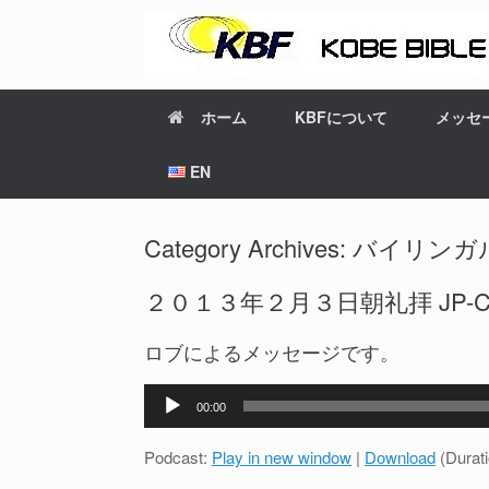
ホーム
KBFについて
メッセ
EN
Category Archives:
バイリンガ
２０１３年２月３日朝礼拝 JP-CH bi
ロブによるメッセージです。
音
00:00
声
プ
Podcast:
Play in new window
|
Download
(Durat
レ