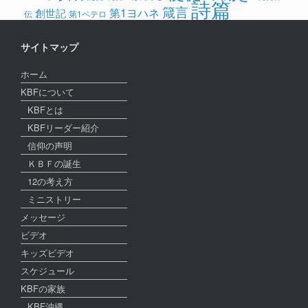
詩篇
箴言
第1ヨハネ
創世記
伝
第1ペテロ
サイトマップ
ホーム
KBFについて
KBFとは
KBFリーダー紹介
信仰の声明
ＫＢＦの誕生
12の考え方
ミニストリー
メッセージ
ビデオ
キッズビデオ
スケジュール
KBFの家族
KBF沖縄