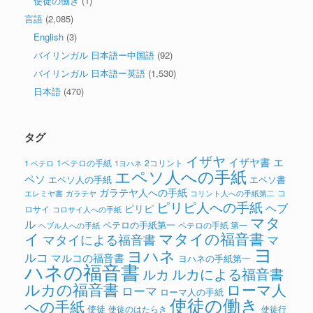
使徒の働き
(1)
言語
(2,085)
English
(3)
バイリンガル 日本語ー中国語
(92)
バイリンガル 日本語ー英語
(1,530)
日本語
(470)
タグ
イザヤ
イザヤ書
エ
1ペテロの手紙
2コリント
1 ペテロ
1ヨハネ
エペソ人への手紙
ペソ
エペソ人の手紙
エペソ書
ガラテヤ人への手紙
コ
ガラテヤ
コリント人への手紙第二
エレミヤ書
ピリピ人への手紙
ヘブ
ピリピ
ロサイ
コロサイ人への手紙
マタ
ル
ペテロの手紙第一
ペテロの手紙 第一
ヘブル人への手紙
イ
マタイの福音書
マタイによる福音書
マ
ヨ
ヨハネ
ルコ
マルコの福音書
ヨハネの手紙第一
ハネの福音書
ルカによる福音書
ルカ
ルカの福音書
ローマ人
ローマ
ローマ人の手紙
使徒の働き
への手紙
使徒
使徒のはたらき
使徒行