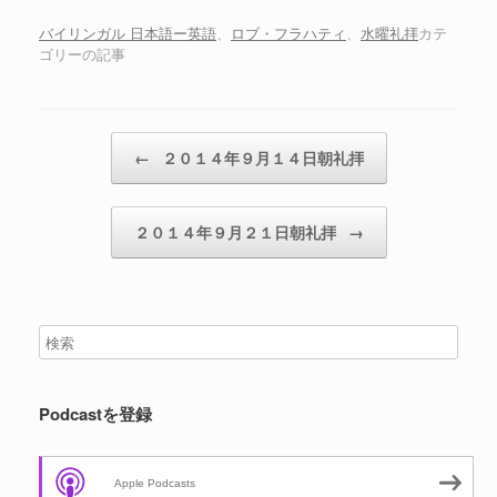
ー
ヤ
バイリンガル 日本語ー英語
、
ロブ・フラハティ
、
水曜礼拝
カテ
ゴリーの記事
ー
投稿ナビゲーション
←
２０１４年９月１４日朝礼拝
２０１４年９月２１日朝礼拝
→
Podcastを登録
Apple Podcasts