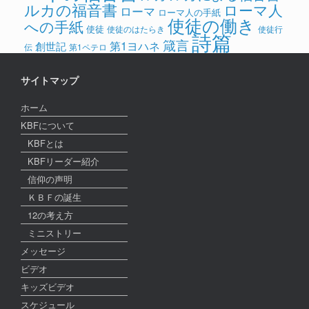
ルカの福音書
ローマ人
ローマ
ローマ人の手紙
使徒の働き
への手紙
使徒
使徒のはたらき
使徒行
詩篇
箴言
第1ヨハネ
創世記
伝
第1ペテロ
サイトマップ
ホーム
KBFについて
KBFとは
KBFリーダー紹介
信仰の声明
ＫＢＦの誕生
12の考え方
ミニストリー
メッセージ
ビデオ
キッズビデオ
スケジュール