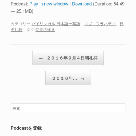
プ
Podcast:
Play in new window
|
Download
(Duration: 54:49
レ
— 25.1MB)
ー
ヤ
カテゴリー
バイリンガル 日本語ー英語
、
ロブ・フラハティ
、
日
夕礼拝
タグ
使徒の働き
.
ー
投稿ナビゲーション
←
２０１６年９月４日朝礼拝
２０１６年…
→
Podcastを登録