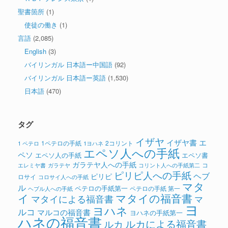
聖書箇所
(1)
使徒の働き
(1)
言語
(2,085)
English
(3)
バイリンガル 日本語ー中国語
(92)
バイリンガル 日本語ー英語
(1,530)
日本語
(470)
タグ
イザヤ
イザヤ書
エ
1ペテロの手紙
2コリント
1 ペテロ
1ヨハネ
エペソ人への手紙
ペソ
エペソ人の手紙
エペソ書
ガラテヤ人への手紙
コ
ガラテヤ
コリント人への手紙第二
エレミヤ書
ピリピ人への手紙
ヘブ
ピリピ
ロサイ
コロサイ人への手紙
マタ
ル
ペテロの手紙第一
ペテロの手紙 第一
ヘブル人への手紙
イ
マタイの福音書
マタイによる福音書
マ
ヨ
ヨハネ
ルコ
マルコの福音書
ヨハネの手紙第一
ハネの福音書
ルカによる福音書
ルカ