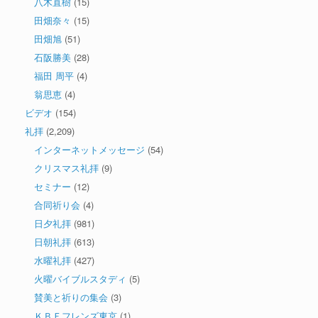
八木直樹
(15)
田畑奈々
(15)
田畑旭
(51)
石阪勝美
(28)
福田 周平
(4)
翁思恵
(4)
ビデオ
(154)
礼拝
(2,209)
インターネットメッセージ
(54)
クリスマス礼拝
(9)
セミナー
(12)
合同祈り会
(4)
日夕礼拝
(981)
日朝礼拝
(613)
水曜礼拝
(427)
火曜バイブルスタディ
(5)
賛美と祈りの集会
(3)
ＫＢＦフレンズ東京
(1)