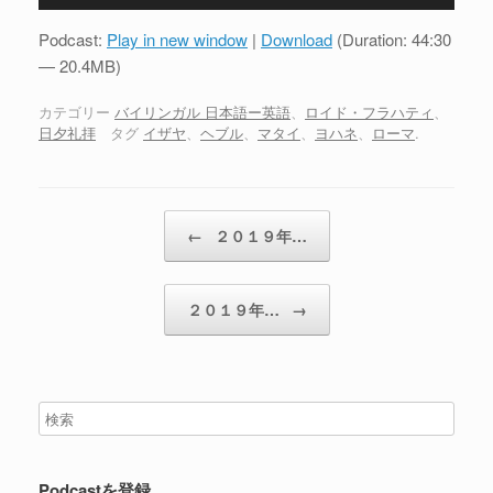
声
プ
Podcast:
Play in new window
|
Download
(Duration: 44:30
レ
— 20.4MB)
ー
ヤ
カテゴリー
バイリンガル 日本語ー英語
、
ロイド・フラハティ
、
日夕礼拝
タグ
イザヤ
、
ヘブル
、
マタイ
、
ヨハネ
、
ローマ
.
ー
投稿ナビゲーション
←
２０１９年…
２０１９年…
→
Podcastを登録