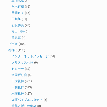
三宅成道
(2)
八木直樹
(15)
田畑奈々
(15)
田畑旭
(51)
石阪勝美
(28)
福田 周平
(4)
翁思恵
(4)
ビデオ
(154)
礼拝
(2,209)
インターネットメッセージ
(54)
クリスマス礼拝
(9)
セミナー
(12)
合同祈り会
(4)
日夕礼拝
(981)
日朝礼拝
(613)
水曜礼拝
(427)
火曜バイブルスタディ
(5)
賛美と祈りの集会
(3)