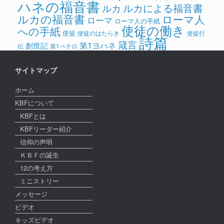
ハネの福音書
ルカによる福音書
ルカ
ルカの福音書
ローマ人
ローマ
ローマ人の手紙
使徒の働き
への手紙
使徒
使徒のはたらき
使徒行
詩篇
箴言
第1ヨハネ
創世記
伝
第1ペテロ
サイトマップ
ホーム
KBFについて
KBFとは
KBFリーダー紹介
信仰の声明
ＫＢＦの誕生
12の考え方
ミニストリー
メッセージ
ビデオ
キッズビデオ