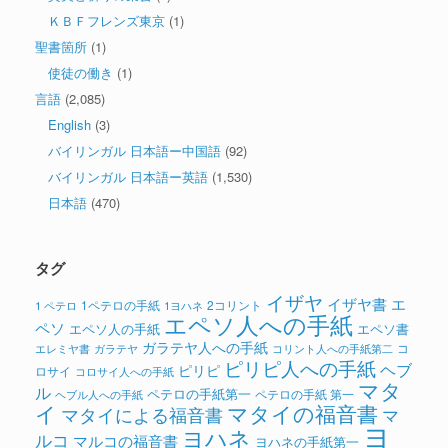
ＫＢＦフレンズ東京
(1)
聖書箇所
(1)
使徒の働き
(1)
言語
(2,085)
English
(3)
バイリンガル 日本語ー中国語
(92)
バイリンガル 日本語ー英語
(1,530)
日本語
(470)
タグ
イザヤ
イザヤ書
エ
1ペテロの手紙
2コリント
1 ペテロ
1ヨハネ
エペソ人への手紙
ペソ
エペソ人の手紙
エペソ書
ガラテヤ人への手紙
コ
ガラテヤ
コリント人への手紙第二
エレミヤ書
ピリピ人への手紙
ヘブ
ピリピ
ロサイ
コロサイ人への手紙
マタ
ル
ペテロの手紙第一
ペテロの手紙 第一
ヘブル人への手紙
イ
マタイの福音書
マタイによる福音書
マ
ヨ
ヨハネ
ルコ
マルコの福音書
ヨハネの手紙第一