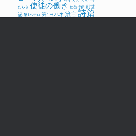
使徒の働き
創世
たらき
使徒行伝
詩篇
箴言
第1ヨハネ
記
第1ペテロ