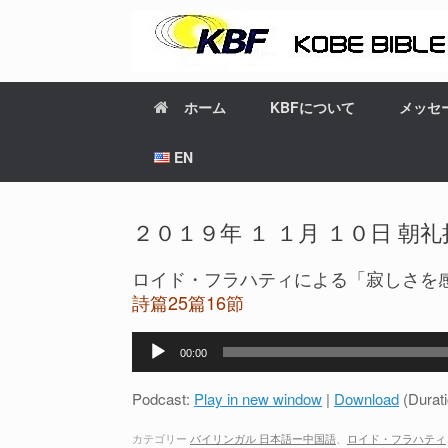
ホーム
KBFについて
メッセ
EN
２０１９年 １ １月 １０日 朝礼拝 JP-
ロイド・フラハティによる「寂しさを
詩篇25篇16節
音
00:00
声
プ
Podcast:
Play in new window
|
Download
(Durat
レ
ー
カテゴリー
バイリンガル 日本語ー中国語
、
ロイド・フラハティ