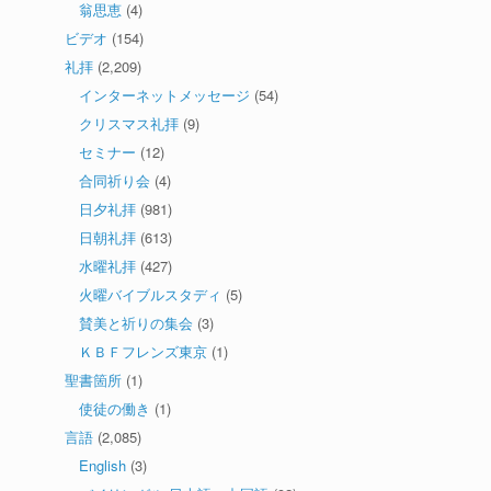
翁思恵
(4)
ビデオ
(154)
礼拝
(2,209)
インターネットメッセージ
(54)
クリスマス礼拝
(9)
セミナー
(12)
合同祈り会
(4)
日夕礼拝
(981)
日朝礼拝
(613)
水曜礼拝
(427)
火曜バイブルスタディ
(5)
賛美と祈りの集会
(3)
ＫＢＦフレンズ東京
(1)
聖書箇所
(1)
使徒の働き
(1)
言語
(2,085)
English
(3)