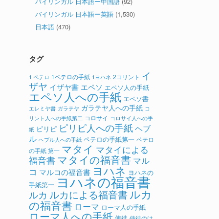
バイリンガル 日本語ー中国語
(92)
バイリンガル 日本語ー英語
(1,530)
日本語
(470)
タグ
イ
1ペテロの手紙
2コリント
1 ペテロ
1ヨハネ
ザヤ
イザヤ書
エペソ
エペソ人の手紙
エペソ人への手紙
エペソ書
ガラテヤ人への手紙
ガラテヤ
コ
エレミヤ書
コロサイ
リント人への手紙第二
コロサイ人への手
ピリピ人への手紙
ヘブ
ピリピ
紙
ル
ペテロの手紙第一
ペテロ
ヘブル人への手紙
マタイ
マタイによる
の手紙 第一
マタイの福音書
福音書
マル
ヨハネ
コ
マルコの福音書
ヨハネの
ヨハネの福音書
手紙第一
ルカ
ルカによる福音書
ルカ
の福音書
ローマ
ローマ人の手紙
ローマ人への手紙
使徒
使徒のは