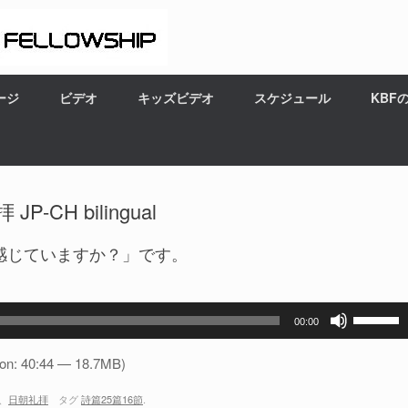
ージ
ビデオ
キッズビデオ
スケジュール
KBF
CH bilingual
感じていますか？」です。
ボ
00:00
リ
ュ
ion: 40:44 — 18.7MB)
ー
、
日朝礼拝
タグ
詩篇25篇16節
.
ム