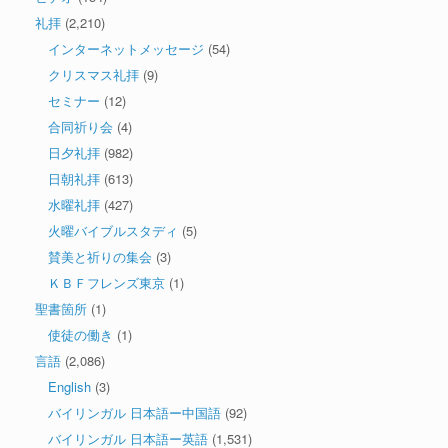
礼拝
(2,210)
インターネットメッセージ
(54)
クリスマス礼拝
(9)
セミナー
(12)
合同祈り会
(4)
日夕礼拝
(982)
日朝礼拝
(613)
水曜礼拝
(427)
火曜バイブルスタディ
(5)
賛美と祈りの集会
(3)
ＫＢＦフレンズ東京
(1)
聖書箇所
(1)
使徒の働き
(1)
言語
(2,086)
English
(3)
バイリンガル 日本語ー中国語
(92)
バイリンガル 日本語ー英語
(1,531)