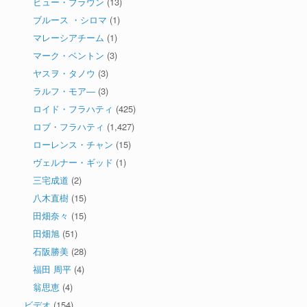
ヒュー・ブラウン
(13)
ブルース ・シロマ
(1)
マレーシアチーム
(1)
マーク・ベントン
(3)
ヤスヲ・タノウ
(3)
ラルフ・モア―
(3)
ロイド・フラハティ
(425)
ロブ・フラハティ
(1,427)
ローレンス・チャン
(15)
ヴェルナー・ギッド
(1)
三宅成道
(2)
八木直樹
(15)
田畑奈々
(15)
田畑旭
(51)
石阪勝美
(28)
福田 周平
(4)
翁思恵
(4)
ビデオ
(154)