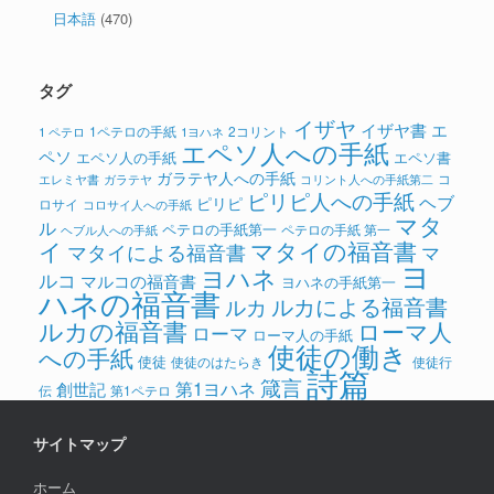
日本語
(470)
タグ
イザヤ
イザヤ書
エ
1ペテロの手紙
2コリント
1 ペテロ
1ヨハネ
エペソ人への手紙
ペソ
エペソ人の手紙
エペソ書
ガラテヤ人への手紙
コ
ガラテヤ
コリント人への手紙第二
エレミヤ書
ピリピ人への手紙
ヘブ
ピリピ
ロサイ
コロサイ人への手紙
マタ
ル
ペテロの手紙第一
ペテロの手紙 第一
ヘブル人への手紙
イ
マタイの福音書
マタイによる福音書
マ
ヨ
ヨハネ
ルコ
マルコの福音書
ヨハネの手紙第一
ハネの福音書
ルカによる福音書
ルカ
ルカの福音書
ローマ人
ローマ
ローマ人の手紙
使徒の働き
への手紙
使徒
使徒のはたらき
使徒行
詩篇
箴言
第1ヨハネ
創世記
伝
第1ペテロ
サイトマップ
ホーム