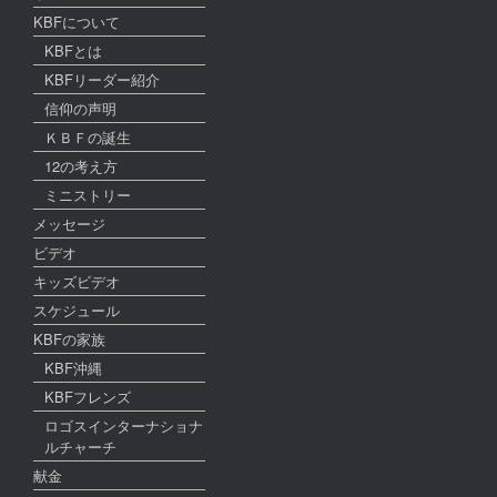
KBFについて
KBFとは
KBFリーダー紹介
信仰の声明
ＫＢＦの誕生
12の考え方
ミニストリー
メッセージ
ビデオ
キッズビデオ
スケジュール
KBFの家族
KBF沖縄
KBFフレンズ
ロゴスインターナショナ
ルチャーチ
献金