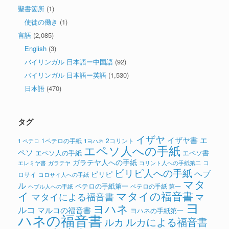
聖書箇所
(1)
使徒の働き
(1)
言語
(2,085)
English
(3)
バイリンガル 日本語ー中国語
(92)
バイリンガル 日本語ー英語
(1,530)
日本語
(470)
タグ
イザヤ
イザヤ書
エ
1ペテロの手紙
2コリント
1 ペテロ
1ヨハネ
エペソ人への手紙
ペソ
エペソ人の手紙
エペソ書
ガラテヤ人への手紙
コ
ガラテヤ
コリント人への手紙第二
エレミヤ書
ピリピ人への手紙
ヘブ
ピリピ
ロサイ
コロサイ人への手紙
マタ
ル
ペテロの手紙第一
ペテロの手紙 第一
ヘブル人への手紙
イ
マタイの福音書
マタイによる福音書
マ
ヨ
ヨハネ
ルコ
マルコの福音書
ヨハネの手紙第一
ハネの福音書
ルカによる福音書
ルカ