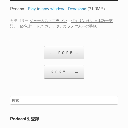
プ
Podcast:
Play in new window
|
Download
(31.0MB)
レ
ー
カテゴリー
ジェームス・ブラウン
、
バイリンガル 日本語ー英
語
、
日夕礼拝
タグ
ガラテヤ
、
ガラテヤ人への手紙
.
ヤ
ー
投稿ナビゲーション
←
２０２５ …
２０２５ …
→
Podcastを登録