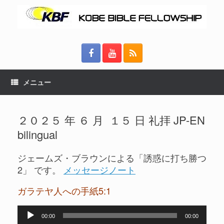
メニュー
２０２５ 年 ６ 月 １５ 日 礼拝 JP-EN
bilingual
ジェームズ・ブラウンによる「誘惑に打ち勝つ
2」 です。
メッセージノート
ガラテヤ人への手紙5:1
音
00:00
00:00
声