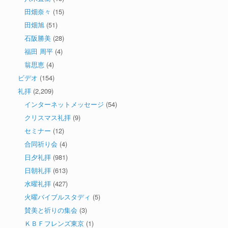
田畑奈々
(15)
田畑旭
(51)
石阪勝美
(28)
福田 周平
(4)
翁思恵
(4)
ビデオ
(154)
礼拝
(2,209)
インターネットメッセージ
(54)
クリスマス礼拝
(9)
セミナー
(12)
合同祈り会
(4)
日夕礼拝
(981)
日朝礼拝
(613)
水曜礼拝
(427)
火曜バイブルスタディ
(5)
賛美と祈りの集会
(3)
ＫＢＦフレンズ東京
(1)