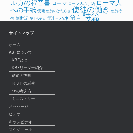
ルカの福音書
ローマ人
ローマ
ローマ人の手紙
使徒の働き
への手紙
使徒
使徒のはたらき
使徒行
詩篇
箴言
第1ヨハネ
創世記
伝
第1ペテロ
サイトマップ
ホーム
KBFについて
KBFとは
KBFリーダー紹介
信仰の声明
ＫＢＦの誕生
12の考え方
ミニストリー
メッセージ
ビデオ
キッズビデオ
スケジュール