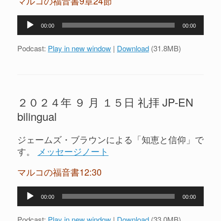
マルコの福音書9章24節
音
00:00
00:00
声
プ
Podcast:
Play in new window
|
Download
(31.8MB)
レ
ー
ヤ
ー
２０２４年 ９ 月 １５日 礼拝 JP-EN
bilingual
ジェームズ・ブラウンによる「知恵と信仰」で
す。
メッセージノート
マルコの福音書12:30
音
00:00
00:00
声
プ
Podcast:
Play in new window
|
Download
(33.0MB)