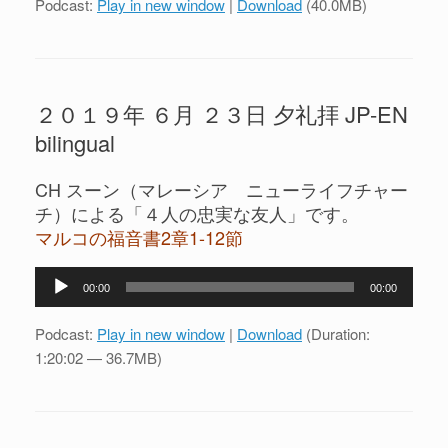
Podcast:
Play in new window
|
Download
(40.0MB)
レ
ー
ヤ
ー
２０１９年 ６月 ２３日 夕礼拝 JP-EN
bilingual
CH スーン（マレーシア ニューライフチャー
チ）による「４人の忠実な友人」です。
マルコの福音書2章1-12節
音
00:00
00:00
声
プ
Podcast:
Play in new window
|
Download
(Duration:
レ
1:20:02 — 36.7MB)
ー
ヤ
ー