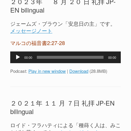
２０２３年 ８ 月 ２０ 日 礼拝 JP-
EN bilingual
ジェームズ・ブラウン「安息日の主」です。
メッセージノート
マルコの福音書2:27-28
音
00:00
00:00
声
プ
Podcast:
Play in new window
|
Download
(28.8MB)
レ
ー
ヤ
ー
２０２１年 １１ 月 ７日 礼拝 JP-EN
bilingual
ロイド・フラハティによる「種蒔く人は、みこ