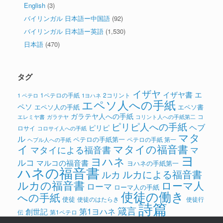
English
(3)
バイリンガル 日本語ー中国語
(92)
バイリンガル 日本語ー英語
(1,530)
日本語
(470)
タグ
イザヤ
イザヤ書
エ
1ペテロの手紙
2コリント
1 ペテロ
1ヨハネ
エペソ人への手紙
ペソ
エペソ人の手紙
エペソ書
ガラテヤ人への手紙
コ
ガラテヤ
コリント人への手紙第二
エレミヤ書
ピリピ人への手紙
ヘブ
ピリピ
ロサイ
コロサイ人への手紙
マタ
ル
ペテロの手紙第一
ペテロの手紙 第一
ヘブル人への手紙
イ
マタイの福音書
マタイによる福音書
マ
ヨ
ヨハネ
ルコ
マルコの福音書
ヨハネの手紙第一
ハネの福音書
ルカによる福音書
ルカ
ルカの福音書
ローマ人
ローマ
ローマ人の手紙
使徒の働き
への手紙
使徒
使徒のはたらき
使徒行
詩篇
箴言
第1ヨハネ
創世記
伝
第1ペテロ