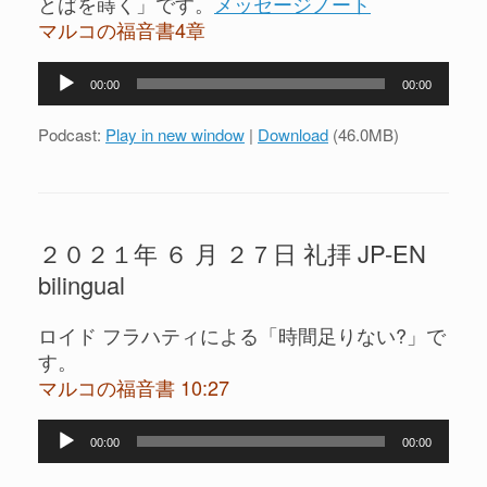
とばを蒔く」です。
メッセージノート
マルコの福音書4章
音
00:00
00:00
声
プ
Podcast:
Play in new window
|
Download
(46.0MB)
レ
ー
ヤ
ー
２０２１年 ６ 月 ２７日 礼拝 JP-EN
bilingual
ロイド フラハティによる「時間足りない?」で
す。
マルコの福音書 10:27
音
00:00
00:00
声
プ