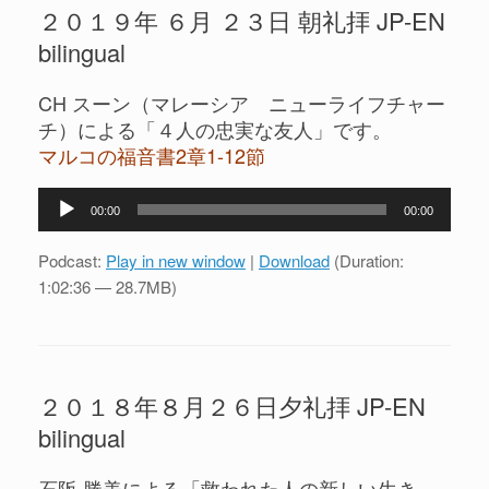
２０１９年 ６月 ２３日 朝礼拝 JP-EN
bilingual
CH スーン（マレーシア ニューライフチャー
チ）による「４人の忠実な友人」です。
マルコの福音書2章1-12節
音
00:00
00:00
声
プ
Podcast:
Play in new window
|
Download
(Duration:
レ
1:02:36 — 28.7MB)
ー
ヤ
ー
２０１８年８月２６日夕礼拝 JP-EN
bilingual
石阪 勝美による「救われた人の新しい生き