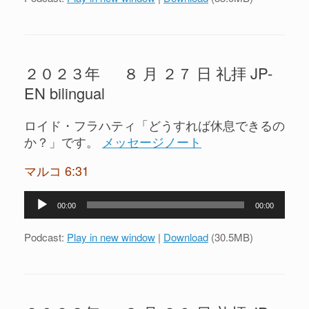
レ
ー
ヤ
ー
２０２３年 ８ 月 ２７ 日 礼拝 JP-
EN bilingual
ロイド・フラハティ「どうすれば休息できるの
か？」です。
メッセージノート
マルコ 6:31
音
00:00
00:00
声
プ
Podcast:
Play in new window
|
Download
(30.5MB)
レ
ー
ヤ
ー